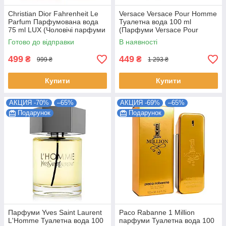
Christian Dior Fahrenheit Le
Versace Versace Pour Homme
Parfum Парфумована вода
Туалетна вода 100 ml
75 ml LUX (Чоловічі парфуми
(Парфуми Versace Pour
Крістіан Діор Фаренгейт)
Homme Чоловічі)
Готово до відправки
В наявності
499
449
₴
₴
999 ₴
1 293 ₴
Купити
Купити
АКЦИЯ -70%
–65%
АКЦИЯ -69%
–65%
Подарунок
Подарунок
Парфуми Yves Saint Laurent
Paco Rabanne 1 Million
L'Homme Туалетна вода 100
парфуми Туалетна вода 100