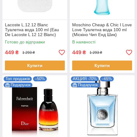
Lacoste L.12.12 Blanc
Moschino Cheap & Chic I Love
Туалетна вода 100 ml (Eau
Love Туалетна вода 100 ml
De Lacoste L 12 12 Blanc)
(Міскіно Чип Енд Шик)
Готово до відправки
В наявності
449
449
₴
₴
1 293 ₴
1 293 ₴
Купити
Купити
Топ продажів
–50%
АКЦИЯ -70%
–65%
Подарунок
Подарунок