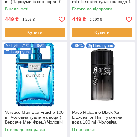
ml (Парфуми ів сен лоран Л
ml (Чоловіча туалетна вода 1
Хом l home saint laurent)
million paco rabanne paco)
В наявності
Готово до відправки
449
449
₴
₴
1 293 ₴
1 293 ₴
Купити
Купити
АКЦИЯ -71%
–65%
–65%
Подарунок
Подарунок
Versace Man Eau Fraiche 100
Paco Rabanne Black XS
ml Чоловіча туалетна вода (
L'Exces for Him Туалетна
Версаче Мен Фреш) Чоловічі
вода 100 ml (Чоловіча
парфуми Парфуми
парфумерія Paco Rabanne
Готово до відправки
В наявності
Pаco Пако рабан)