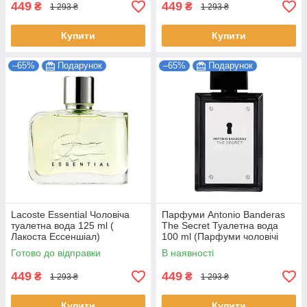
449
449
₴
₴
1 293 ₴
1 293 ₴
Купити
Купити
–65%
Подарунок
–65%
Подарунок
Lacoste Essential Чоловіча
Парфуми Antonio Banderas
туалетна вода 125 ml (
The Secret Туалетна вода
Лакоста Ессеншіал)
100 ml (Парфуми чоловічі
Парфуми чоловічі
Антоніо Бандерас Секрет
Готово до відправки
В наявності
Чоловічі)
449
449
₴
₴
1 293 ₴
1 293 ₴
Купити
Купити