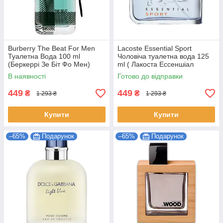
Burberry The Beat For Men
Lacoste Essential Sport
Туалетна Вода 100 ml
Чоловіча туалетна вода 125
(Беркеррі Зе Біт Фо Мен)
ml ( Лакоста Ессеншіал
Спорт) Чоловічі парфуми
В наявності
Готово до відправки
449
449
₴
₴
1 293 ₴
1 293 ₴
Купити
Купити
–65%
Подарунок
–65%
Подарунок