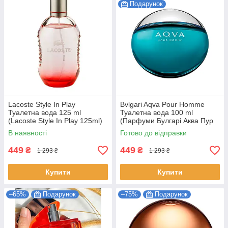
Подарунок
Lacoste Style In Play
Bvlgari Aqva Pour Homme
Туалетна вода 125 ml
Туалетна вода 100 ml
(Lacoste Style In Play 125ml)
(Парфуми Булгарі Аква Пур
Хом Парфуми Bvlgari Булгарі
В наявності
Готово до відправки
Чоловічі)
449
449
₴
₴
1 293 ₴
1 293 ₴
Купити
Купити
–65%
Подарунок
–75%
Подарунок