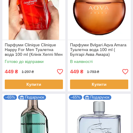
Парфуми Clinique Clinique
Парфуми Bvlgari Aqva Amara
Happy For Men Туалетна
Туалетна вода 100 ml (
вода 100 ml (Клінік Хеппі Мен
Булгарі Аква Амара)
Чоловічі Парфуми)
Готово до відправки
В наявності
449
449
₴
₴
1 297 ₴
1 793 ₴
Купити
Купити
–65%
Подарунок
–65%
Подарунок