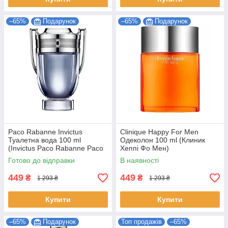
–65%
Подарунок
–65%
Подарунок
Paco Rabanne Invictus
Clinique Happy For Men
Туалетна вода 100 ml
Одеколон 100 ml (Клиник
(Invictus Pаco Rabanne Paco
Хеппі Фо Мен)
Пако Рабан Парфуми від
Готово до відправки
В наявності
Paco Rabanne)
449
449
₴
₴
1 293 ₴
1 293 ₴
Купити
Купити
–65%
Подарунок
Топ продажів
–65%