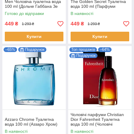
Men Чоловіча туалетна вода
The Golden Secret Туалетна
100 ml (Дольче Габбана Зе
вода 100 ml (Парфуми
Ван Фо Мен) Чоловічі
Антоніо Бандерас Голден
Готово до відправки
В наявності
парфуми
Сікрет Чоловічі)
449
449
₴
₴
1 293 ₴
1 293 ₴
Купити
Купити
–65%
Подарунок
Топ продажів
–64%
Подарунок
Чоловічі парфуми Christian
Azzaro Chrome Туалетна
Dior Fahrenheit Туалетна
вода 100 ml (Аззаро Хром)
вода 100 ml (Чоловічі
парфуми Крістіан Діор
В наявності
В наявності
Фаренгейт Парфум)