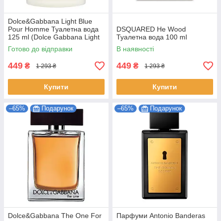
Dolce&Gabbana Light Blue
Pour Homme Туалетна вода
DSQUARED He Wood
125 ml (Dolce Gabbana Light
Туалетна вода 100 ml
Blue men лайт блю чоловічі)
Готово до відправки
В наявності
449
449
₴
₴
1 293 ₴
1 293 ₴
Купити
Купити
–65%
Подарунок
–65%
Подарунок
Dolce&Gabbana The One For
Парфуми Antonio Banderas