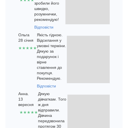
★★★★
зробили його
швидко,
розумнички,
рекомендую!
Відповісти
Ольга
Якість гідною.
28 січня
Відсилання у
умовні терміни.
★★★★★
Дякую за
подарунок і
вірне
ставлення до
покупця.
Рекомендую.
Відповісти
Анна.
Дякую
13
дівчаткам. Того
вересня
ж дня
відправили.
★★★★★
Дівчина
передзвонила
протягом 30