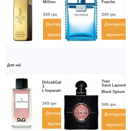
Million
Fraiche
349 грн
349 грн
Докладніші
Докладніші
відомості
відомості
Для неї
Yves
Dolce&Gabbana
Saint Laurent
3
L'Imperatrice
Black Opium
349 грн
349 грн
Докладніші
Докладніші
відомості
відомості