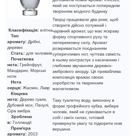
який не поступається попереднім
творінням модного будинку
Творці працювали два роки, щоб
створити дійсно потужний і
Класифікація:
елітна
чарівний аромат, що має яскраву
Тип
форму спортивного руху та
аромату:
Дрібні,
непереможну силу. Аромат
деревні
розкривається поєднанням
Стать:
для чоловіків
суперечливих нот, чуттєва свіжість
Початкова
в ньому контрастує з насиченим і
нота:
Грейпфрут,
глибоким звучанням деревно-
Мандарин, Морські
амбрового акорду. Ця приваблива
ноти
композиція вражає своєю
Нота
хоробрістю та тваринним
серця:
Жасмін, Лавр
магнетизмом.
Кінцева
нота:
Дерево гуаяк,
Таку туалетну воду, виконану в
Дубовий мох, Пачулі,
формі трофейного кубка, вибере
Сіра амбра
чоловік, який не сумнівається в
Зроблено
собі і своїх силах, готовий
в:
Голландії
привернути увагу та підкорити нові
Прем'єра
вершини.
аромату:
2013