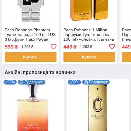
Paco Rabanne Phantom
Paco Rabanne 1 Million
Paco
Туалетна вода 100 ml LUX
парфуми Туалетна вода
Парф
(Парфуми Пако Рабан
100 ml (Чоловіча туалетна
(Inv
Фантом Чоловічі)
вода 1 million paco
Paco
599
449
449
₴
₴
1 293 ₴
1 293 ₴
rabanne paco)
Парф
Rab
Купити
Купити
Акційні пропозиції та новинки
–95%
Подарунок
–89%
Подарунок