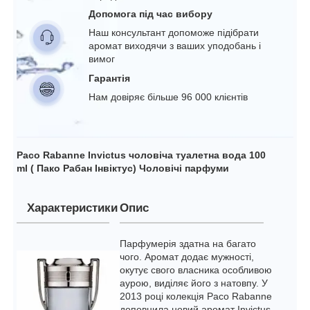
Допомога під час вибору
Наш консультант допоможе підібрати
аромат виходячи з ваших уподобань і
вимог
Гарантія
Нам довіряє більше 96 000 клієнтів
Pаco Rabanne Invictus чоловіча туалетна вода 100
ml ( Пако Рабан Інвіктус) Чоловічі парфуми
Характеристики
Опис
Парфумерія здатна на багато
чого. Аромат додає мужності,
окутує свого власника особливою
аурою, виділяє його з натовпу. У
2013 році колекція Pаco Rabanne
доповнила новий аромат Invictus,