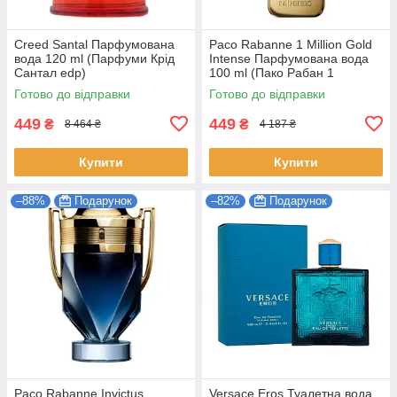
Creed Santal Парфумована
Paco Rabanne 1 Million Gold
вода 120 ml (Парфуми Крід
Intense Парфумована вода
Сантал edp)
100 ml (Пако Рабан 1
Мільйон Голд Інтенс edp)
Готово до відправки
Готово до відправки
449
449
₴
₴
8 464 ₴
4 187 ₴
Купити
Купити
–88%
Подарунок
–82%
Подарунок
Paco Rabanne Invictus
Versace Eros Туалетна вода