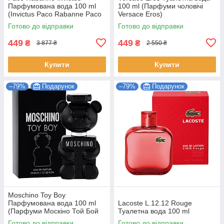
Парфумована вода 100 ml
100 ml (Парфуми чоловічі
(Invictus Pаco Rabanne Paco
Versace Eros)
Пако Рабан Парфуми від
Готово до відправки
Готово до відправки
Paco Rabanne)
449
449
₴
₴
3 877 ₴
2 550 ₴
Купити
Купити
–79%
Подарунок
–79%
Подарунок
Moschino Toy Boy
Парфумована вода 100 ml
Lacoste L.12.12 Rouge
(Парфуми Москіно Той Бой
Туалетна вода 100 ml
Чоловічі EDP)
Готово до відправки
Готово до відправки