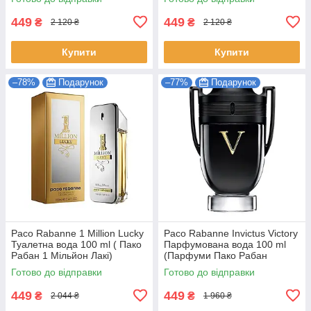
449
449
₴
₴
2 120 ₴
2 120 ₴
Купити
Купити
–78%
Подарунок
–77%
Подарунок
Paco Rabanne 1 Million Lucky
Paco Rabanne Invictus Victory
Туалетна вода 100 ml ( Пако
Парфумована вода 100 ml
Рабан 1 Мільйон Лакі)
(Парфуми Пако Рабан
Інквіктус Вікторі Чоловічі)
Готово до відправки
Готово до відправки
449
449
₴
₴
2 044 ₴
1 960 ₴