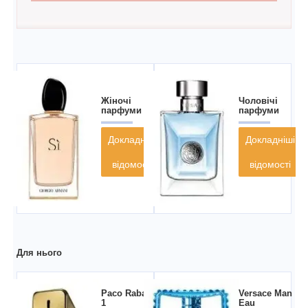
Жіночі
Чоловічі
парфуми
парфуми
Докладніші
Докладніші
відомості
відомості
Для нього
Paco Rabanne
Versace Man
1
Eau