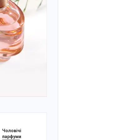
Чоловічі
парфуми