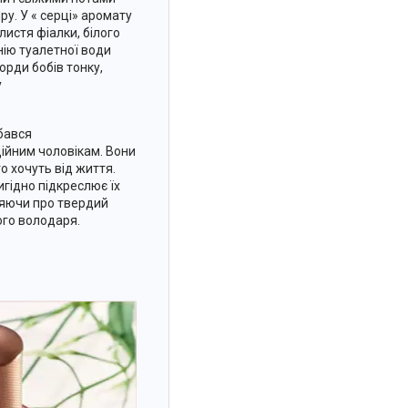
ру. У « серці» аромату
листя фіалки, білого
нію туалетної води
рди бобів тонку,
у
бався
ійним чоловікам. Вони
го хочуть від життя.
гідно підкреслює їх
яючи про твердий
ого володаря.