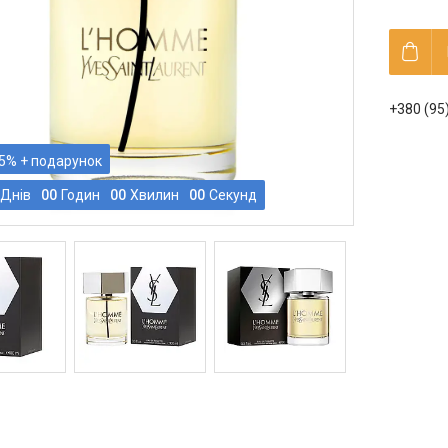
+380 (95
5%
Днів
0
0
Годин
0
0
Хвилин
0
0
Секунд