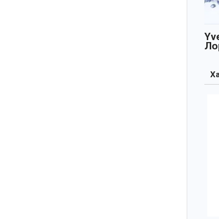
Yv
Ло
Ха