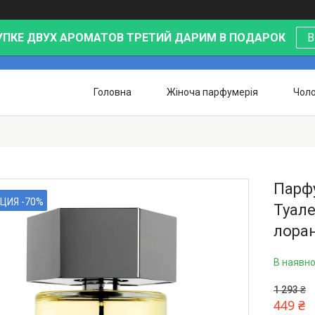
УПКЕ ДВУХ АРОМАТОВ ТРЕТИЙ ДАРИМ В ПОДАРОК
В
Головна
Жіноча парфумерія
Чоло
Парфу
ЦИЯ -70%
Туале
лоран
В наявно
1 293 ₴
449 ₴