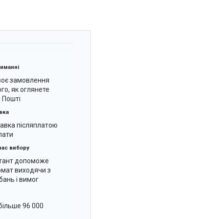
риманні
воє замовлення
ого, як оглянете
й Пошті
вка
авка післяплатою
лати
час вибору
тант допоможе
омат виходячи з
ань і вимог
більше 96 000