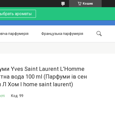
Кошик
ыбрать ароматы
віча парфумерія
Французька парфумерія
Контакти
Акції
Про нас
ми Yves Saint Laurent L'Homme
тна вода 100 ml (Парфуми ів сен
 Л Хом l home saint laurent)
сті
Код:
99