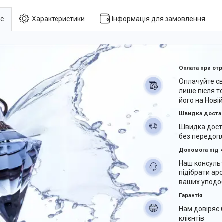
с
Характеристики
Інформація для замовлення
Оплата при от
Оплачуйте с
лише після т
його на Нові
Швидка доста
Швидка дост
без передоп
Допомога під 
Наш консуль
підібрати ар
ваших уподоб
Гарантія
Нам довіряє 
клієнтів