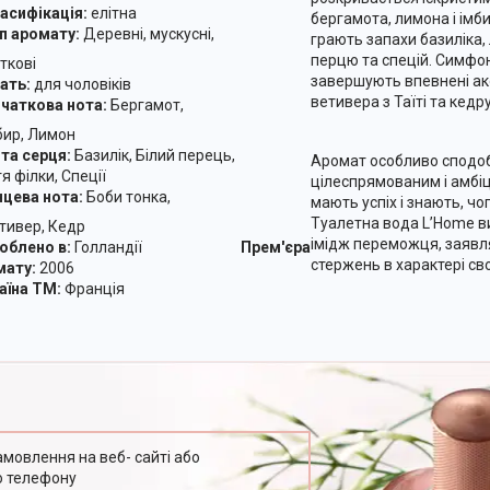
асифікація:
елітна
бергамота, лимона і імби
 аромату:
Деревні, мускусні,
грають запахи базиліка, 
перцю та спецій. Симфо
ткові
завершують впевнені ако
ть:
для чоловіків
ветивера з Таїті та кедр
аткова нота:
Бергамот,
ир, Лимон
а серця:
Базилік, Білий перець,
Аромат особливо сподо
я філки, Спеції
цілеспрямованим і амбіц
цева нота:
Боби тонка,
мають успіх і знають, чо
Туалетна вода L’Home ви
ивер, Кедр
імідж переможця, заявл
блено в:
Голландії
Прем'єра
стержень в характері св
мату:
2006
їна ТМ:
Франція
амовлення на веб- сайті або
о телефону