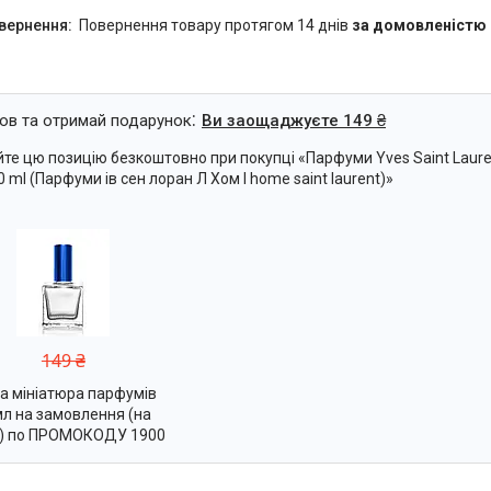
повернення товару протягом 14 днів
за домовленістю
ов та отримай подарунок
Ви заощаджуєте 149 ₴
те цю позицію безкоштовно при покупці «Парфуми Yves Saint Laur
 ml (Парфуми ів сен лоран Л Хом l home saint laurent)»
149 ₴
а мініатюра парфумів
л на замовлення (на
р) по ПРОМОКОДУ 1900