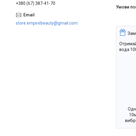
+380 (67) 387-41-70
store.empirebeauty@gmail.com
Зам
Отримай
вода 100
Одн
10м
вибі