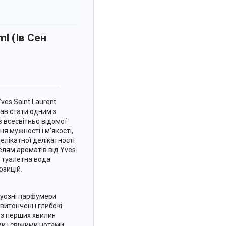
l (Ів Сен
ves Saint Laurent
ав стати одним з
ів всесвітньо відомої
я мужності і м’якості,
делікатної делікатності
елям ароматів від Yves
су туалетна вода
озицій.
туозні парфумери
 витончені і глибокі
 з перших хвилин
и і свіжими нотами