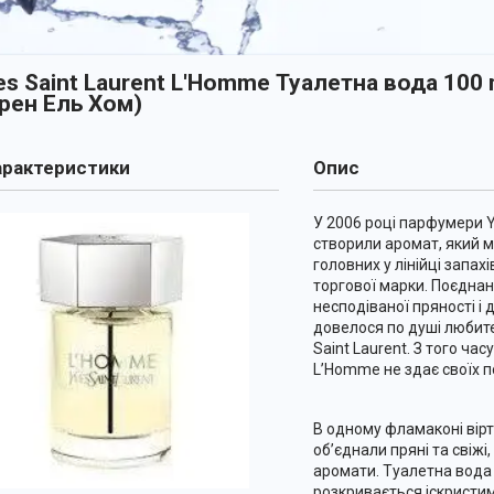
es Saint Laurent L'Homme Туалетна вода 100 m
рен Ель Хом)
рактеристики
Опис
У 2006 році парфумери Y
створили аромат, який м
головних у лінійці запах
торгової марки. Поєднанн
несподіваної пряності і 
довелося по душі любит
Saint Laurent. З того ча
L’Homme не здає своїх п
В одному фламаконі вір
об’єднали пряні та свіжі,
аромати. Туалетна вода
розкривається іскристим