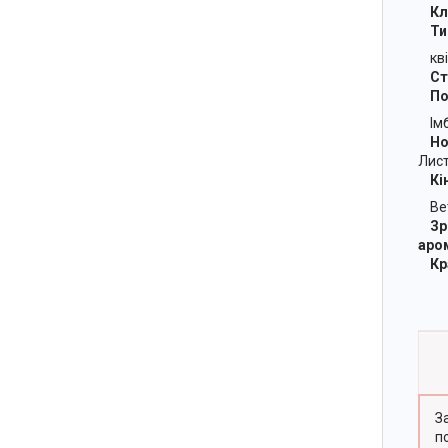
Кл
Тип
кві
Ста
Поч
Імб
Нот
Лист
Кін
Вет
Зро
аро
Кра
З
п