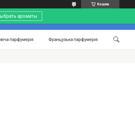
Кошик
ыбрать ароматы
віча парфумерія
Французька парфумерія
Контакти
Акції
Про нас