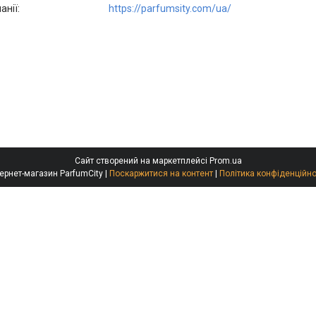
https://parfumsity.com/ua/
Сайт створений на маркетплейсі
Prom.ua
Інтернет-магазин ParfumCity |
Поскаржитися на контент
|
Політика конфіденційно