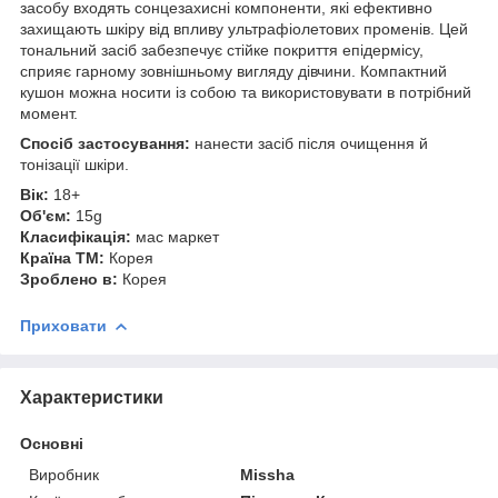
засобу входять сонцезахисні компоненти, які ефективно
захищають шкіру від впливу ультрафіолетових променів. Цей
тональний засіб забезпечує стійке покриття епідермісу,
сприяє гарному зовнішньому вигляду дівчини. Компактний
кушон можна носити із собою та використовувати в потрібний
момент.
Спосіб застосування:
нанести засіб після очищення й
тонізації шкіри.
Вік:
18+
Об'єм:
15g
Класифікація:
мас маркет
Країна ТМ:
Корея
Зроблено в:
Корея
Приховати
Характеристики
Основні
Виробник
Missha