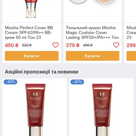
Missha Perfect Cover BB
Тональний кушон Missha
Miss
Cream SPF42/PA++ ВВ-
Magic Cushion Cover
Crea
крем 50 ml Тон 23
Lasting SPF50+/PA+++ Тон
23
Naturale Beige
21
450
370
299
₴
₴
520 ₴
490 ₴
Купити
Купити
Акційні пропозиції та новинки
–40%
–40%