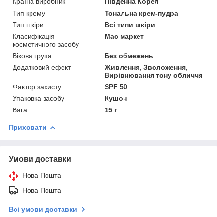
Країна виробник
Південна Корея
Тип крему
Тональна крем-пудра
Тип шкіри
Всі типи шкіри
Класифікація
Мас маркет
косметичного засобу
Вікова група
Без обмежень
Додатковий ефект
Живлення, Зволоження,
Вирівнювання тону обличчя
Фактор захисту
SPF 50
Упаковка засобу
Кушон
Вага
15 г
Приховати
Умови доставки
Нова Пошта
Нова Пошта
Всі умови доставки