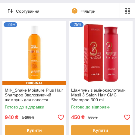
(після душу)
Сортування
0
Фільтри
–28%
–25%
Milk_Shake Moisture Plus Hair
Шампунь з амінокислотами
Shampoo Зволожуючий
Masil 3 Salon Hair CMC
шампунь для волосся
Shampoo 300 ml
Original 300 ml
Готово до відправки
Готово до відправки
940
450
₴
₴
1 299 ₴
599 ₴
Купити
Купити