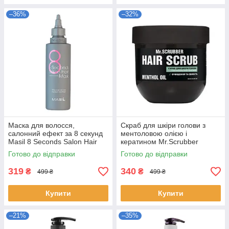
–36%
–32%
Маска для волосся,
Скраб для шкіри голови з
салонний ефект за 8 секунд
ментоловою олією і
Masil 8 Seconds Salon Hair
кератином Mr.Scrubber
Mask 100 ml
Menthol Oil Hair Scrub 250 g
Готово до відправки
Готово до відправки
319
340
₴
₴
499 ₴
499 ₴
Купити
Купити
–21%
–35%