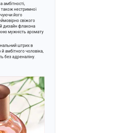
а амбітності,
 а також нестримної
очуючи його
ймовірно свіжого
ий дизайн флакона
жню мужність аромату
інальний штрих в
 й амбітного чоловіка,
ь без адреналіну.