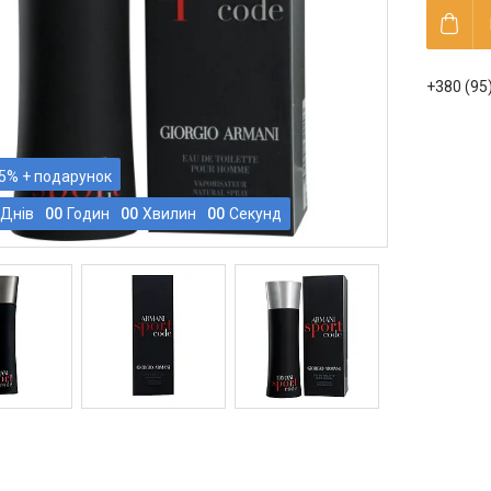
+380 (95
5%
Днів
0
0
Годин
0
0
Хвилин
0
0
Секунд