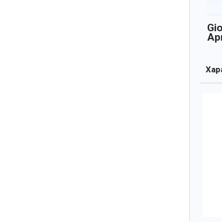
Gi
Ар
Хара