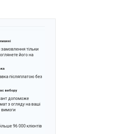
иманні
є замовлення тільки
к оглянете його на
вка
вка післяплатою без
ас вибору
тант допоможе
мат з огляду на ваші
 вимоги
ільше 96 000 клієнтів