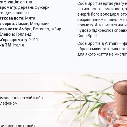
ифікація:
елітна
Code Sport звертає увагу н
ромату:
деревні, фужерні
активності та сміливості,
ь:
для чоловіків
енергії його володаря, от
кова нота:
Мята
незрівнянним шлейфом не
серця:
Лимон, Мандарин
аромату. А мінімалістичн
ва нота:
Амбра, Ветивер, Імбир
чудово підкреслює справ
ено в:
Голландії
Code Sport.
єра аромату:
2011
Code Sport від Armani — ф
а ТМ:
Італія
образі сміливого, сильного
для якого життя не мислит
амовлення на сайті або
елефоном
точнення деталей і