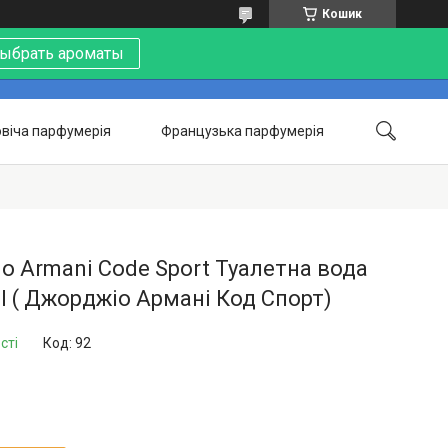
Кошик
ыбрать ароматы
віча парфумерія
Французька парфумерія
Контакти
Акції
Про нас
io Armani Code Sport Туалетна вода
l ( Джорджіо Армані Код Спорт)
сті
Код:
92