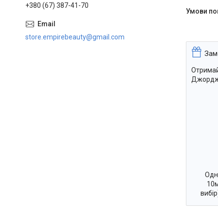
+380 (67) 387-41-70
store.empirebeauty@gmail.com
Зам
Отримай
Джорджі
Одн
10м
вибі