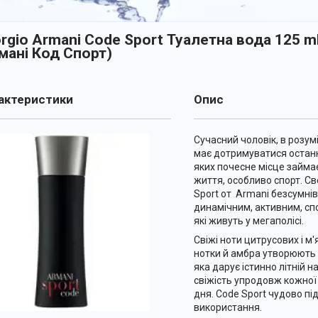
orgio Armani Code Sport Туалетна вода 125 
мані Код Спорт)
ктеристики
Опис
Сучасний чоловік, в розум
має дотримуватися останн
яких почесне місце займа
життя, особливо спорт. С
Sport от Armani безсумні
динамічним, активним, сп
які живуть у мегаполісі.
Свіжі ноти цитрусових і м'
нотки й амбра утворюють
яка дарує істинно літній на
свіжість упродовж кожної
дня. Code Sport чудово п
використання.