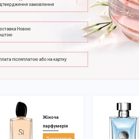
ідтвердження замовлення
оставка Новою
оштою
плата післяплатою або на картку
Жіноча
парфумерія
Докладніше