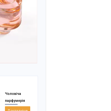
Чоловіча
парфумерія
Докладніше