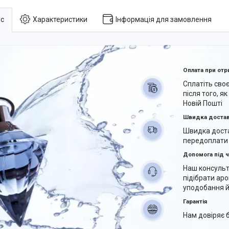
с
Характеристики
Інформація для замовлення
Оплата при отр
Сплатіть сво
після того, я
Новій Пошті
Швидка доста
Швидка доста
передоплати
Допомога під ч
Наш консуль
підібрати аро
уподобання й
Гарантія
Нам довіряє б