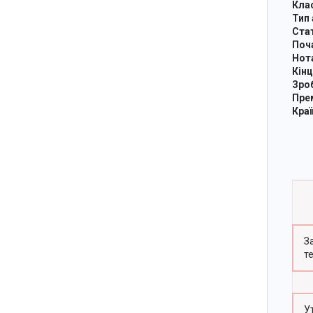
Клас
Тип а
Стат
Почат
Нота 
Кінце
Зробл
Прем'
Країн
З
т
У