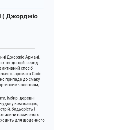
ml ( Джорджіо
інні Джоржіо Армані,
іх тенденцій, серед
є активний спосіб
вежесть аромата Code
вно припаде до смаку
ортивним чоловікам,
яти, імбир, деревні
 чудову композицію,
стрій, бадьорість і
 хвилини насиченого
ідходить для щоденного