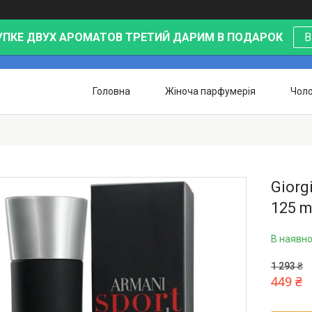
УПКЕ ДВУХ АРОМАТОВ ТРЕТИЙ ДАРИМ В ПОДАРОК
В
Головна
Жіноча парфумерія
Чоло
Giorg
125 m
В наявно
1 293 ₴
449 ₴