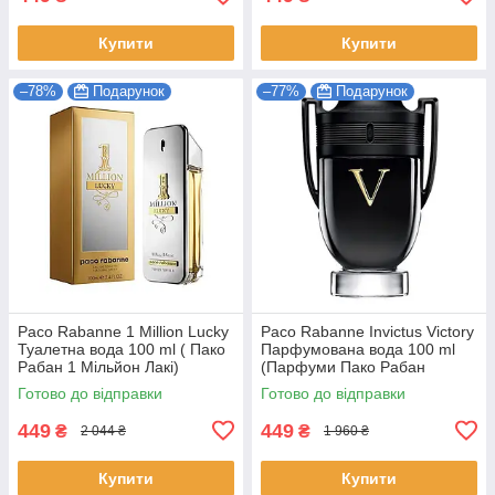
Купити
Купити
–78%
Подарунок
–77%
Подарунок
Paco Rabanne 1 Million Lucky
Paco Rabanne Invictus Victory
Туалетна вода 100 ml ( Пако
Парфумована вода 100 ml
Рабан 1 Мільйон Лакі)
(Парфуми Пако Рабан
Інквіктус Вікторі Чоловічі)
Готово до відправки
Готово до відправки
449
449
₴
₴
2 044 ₴
1 960 ₴
Купити
Купити