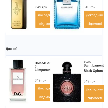
349 грн
349 грн
Докладніші
Докладніші
відомості
відомості
Для неї
Yves
Dolce&Gabbana
Saint Laurent
3
L'Imperatrice
Black Opium
349 грн
349 грн
Докладніші
Докладніші
відомості
відомості