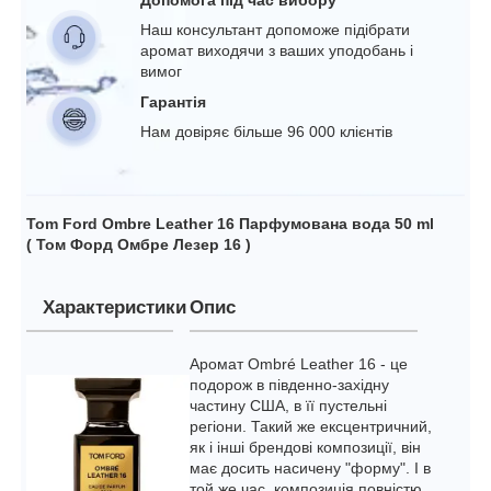
Наш консультант допоможе підібрати
аромат виходячи з ваших уподобань і
вимог
Гарантія
Нам довіряє більше 96 000 клієнтів
Tom Ford Ombre Leather 16 Парфумована вода 50 ml
( Том Форд Омбре Лезер 16 )
Характеристики
Опис
Аромат Ombré Leather 16 - це
подорож в південно-західну
частину США, в її пустельні
регіони. Такий же ексцентричний,
як і інші брендові композиції, він
має досить насичену "форму". І в
той же час, композиція повністю