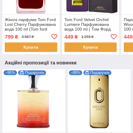
Жіночі парфуми Tom Ford
Tom Ford Velvet Orchid
Пар
Lost Cherry Парфумована
Lumiere Парфумована
Woo
вода 100 ml (Tom ford
вода 100 ml ( Том Форд
100 
cherry Том Форд Лост
Вельвет Орхід Люм'єр)
Том 
799
449
449
₴
₴
3 567 ₴
1 293 ₴
Черрі Вишня)
Купити
Купити
Акційні пропозиції та новинки
–95%
Подарунок
–89%
Подарунок