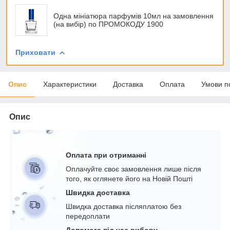
Одна мініатюра парфумів 10мл на замовлення
(на вибір) по ПРОМОКОДУ 1900
Приховати
Опис
Характеристики
Доставка
Оплата
Умови п
Опис
Оплата при отриманні
Оплачуйте своє замовлення лише після
того, як оглянете його на Новій Пошті
Швидка доставка
Швидка доставка післяплатою без
передоплати
Допомога під час вибору