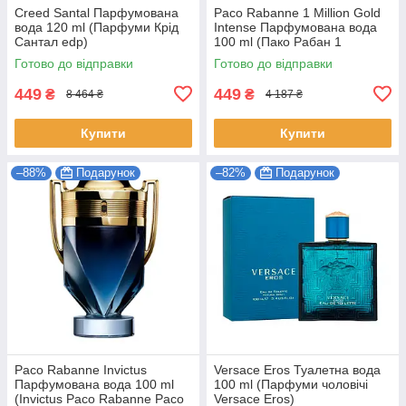
Creed Santal Парфумована
Paco Rabanne 1 Million Gold
вода 120 ml (Парфуми Крід
Intense Парфумована вода
Сантал edp)
100 ml (Пако Рабан 1
Мільйон Голд Інтенс edp)
Готово до відправки
Готово до відправки
449
449
₴
₴
8 464 ₴
4 187 ₴
Купити
Купити
–88%
Подарунок
–82%
Подарунок
Paco Rabanne Invictus
Versace Eros Туалетна вода
Парфумована вода 100 ml
100 ml (Парфуми чоловічі
(Invictus Pаco Rabanne Paco
Versace Eros)