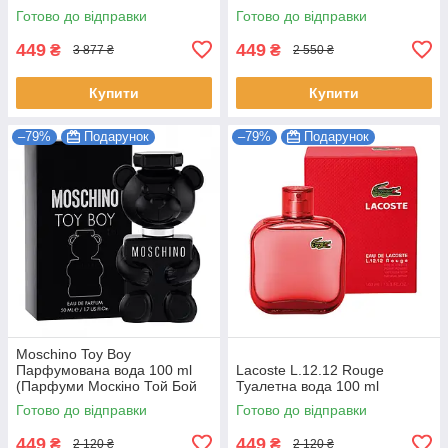
Пако Рабан Парфуми від
Готово до відправки
Готово до відправки
Paco Rabanne)
449
449
₴
₴
3 877 ₴
2 550 ₴
Купити
Купити
–79%
Подарунок
–79%
Подарунок
Moschino Toy Boy
Парфумована вода 100 ml
Lacoste L.12.12 Rouge
(Парфуми Москіно Той Бой
Туалетна вода 100 ml
Чоловічі EDP)
Готово до відправки
Готово до відправки
449
449
₴
₴
2 120 ₴
2 120 ₴