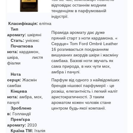
відповідає останнім модним
тенденціям в парфумованій
індустрії.
Класифікація:
елітна
Тип
Піраміда аромату дає дуже
аромату:
шкіряні
пряний старт з ноти кардамона. «
Стать:
унісекс
Сердце» Tom Ford Ombré Leather
Початкова
16 розливається поєднанням
нота:
кардамон,
вишуканих акордів шкіри і жасміну
шкіра, листя
самбака. Базові ноти звучать як
фіалки
сама природа, в них чути мох,
амбра і пачулі.
Нота
серця:
Жасмін
Парфум від одного з найвідоміших
самбак
брендів нішової парфумерії - це
Кінцева
розкіш, елегантність і легкий наліт
нота:
амбра, мох,
аристократичності. З таким
пачулі
ароматом кожен чоловік стане
Зроблено
центром будь-якої компанії.
в:
Голландії
Прем'єра
аромату:
2010
Країна ТМ:
Італія