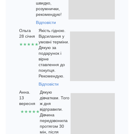
швидко,
розумнички,
рекомендую!
Відповісти
Ольга
Якість гідною.
28 січня
Відсилання у
умовні терміни.
★★★★★
Дякую за
подарунок і
вірне
ставлення до
покупця.
Рекомендую.
Відповісти
Анна.
Дякую
13
дівчаткам. Того
вересня
ж дня
відправили.
★★★★★
Дівчина
передзвонила
протягом 30
мін, після