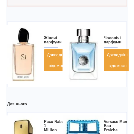
Жіночі
Чоловічі
парфуми
парфуми
Докладніші
Докладніші
відомості
відомості
Для нього
Paco Rabanne
Versace Man
1
Eau
Million
Fraiche