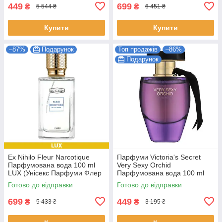
449
699
₴
₴
5 544 ₴
6 451 ₴
Купити
Купити
–87%
Подарунок
Топ продажів
–86%
Подарунок
Ex Nihilo Fleur Narcotique
Парфуми Victoria's Secret
Парфумована вода 100 ml
Very Sexy Orchid
LUX (Унісекс Парфуми Флер
Парфумована вода 100 ml
Наркотика EDP)
(Victoria's Secret Very Sexy
Готово до відправки
Готово до відправки
Orchid Жіночі)
699
449
₴
₴
5 433 ₴
3 195 ₴