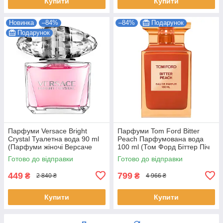
Купити
Купити
Новинка
–84%
–84%
Подарунок
Подарунок
Парфуми Versace Bright
Парфуми Tom Ford Bitter
Crystal Туалетна вода 90 ml
Peach Парфумована вода
(Парфуми жіночі Версаче
100 ml (Том Форд Біттер Піч
Брайт Крістал Парфуми)
bitter peach tom ford)
Готово до відправки
Готово до відправки
449
799
₴
₴
2 840 ₴
4 966 ₴
Купити
Купити