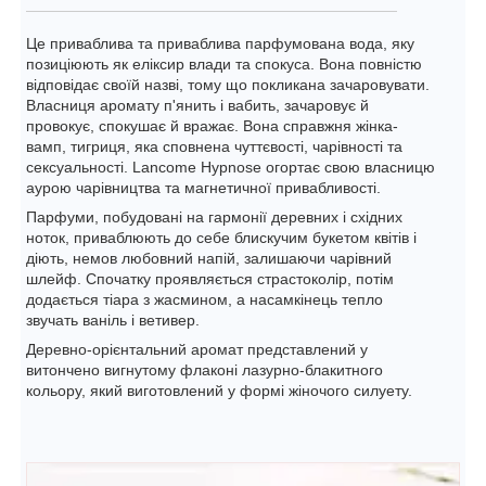
Це приваблива та приваблива парфумована вода, яку
позиціюють як еліксир влади та спокуса. Вона повністю
відповідає своїй назві, тому що покликана зачаровувати.
Власниця аромату п'янить і вабить, зачаровує й
провокує, спокушає й вражає. Вона справжня жінка-
вамп, тигриця, яка сповнена чуттєвості, чарівності та
сексуальності. Lancome Hypnose огортає свою власницю
аурою чарівництва та магнетичної привабливості.
Парфуми, побудовані на гармонії деревних і східних
ноток, приваблюють до себе блискучим букетом квітів і
діють, немов любовний напій, залишаючи чарівний
шлейф. Спочатку проявляється страстоколір, потім
додається тіара з жасмином, а насамкінець тепло
звучать ваніль і ветивер.
Деревно-орієнтальний аромат представлений у
витончено вигнутому флаконі лазурно-блакитного
кольору, який виготовлений у формі жіночого силуету.