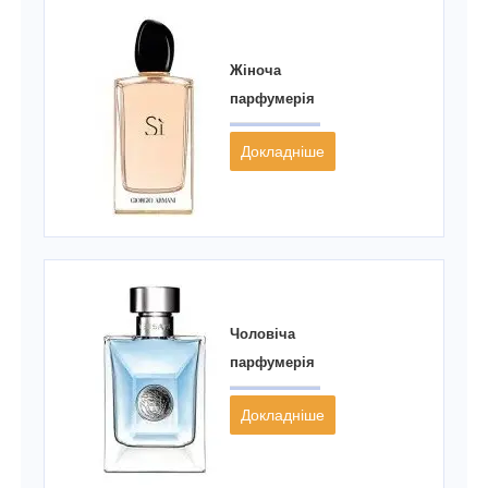
Жіноча
парфумерія
Докладніше
Чоловіча
парфумерія
Докладніше