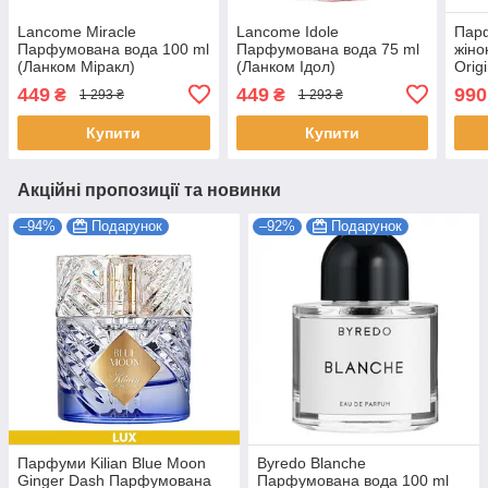
Lancome Miracle
Lancome Idole
Пар
Парфумована вода 100 ml
Парфумована вода 75 ml
жіно
(Ланком Міракл)
(Ланком Ідол)
Orig
парф
449
449
990
₴
₴
1 293 ₴
1 293 ₴
Імай
Купити
Купити
Акційні пропозиції та новинки
–94%
Подарунок
–92%
Подарунок
Парфуми Kilian Blue Moon
Byredo Blanche
Ginger Dash Парфумована
Парфумована вода 100 ml