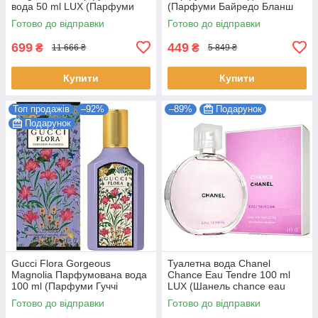
вода 50 ml LUX (Парфуми
(Парфуми Байредо Бланш
Кіліан Блю Мун Джинджер
Жіночі)
Готово до відправки
Готово до відправки
Даш Жіночі)
699
449
₴
₴
11 666 ₴
5 849 ₴
Купити
Купити
Топ продажів
–92%
–89%
Подарунок
Подарунок
Gucci Flora Gorgeous
Туалетна вода Chanel
Magnolia Парфумована вода
Chance Eau Tendre 100 ml
100 ml (Парфуми Гуччі
LUX (Шанель chance eau
Флора Горджес Магнолія
tendre Парфуми тендер
Готово до відправки
Готово до відправки
Парфуми Жіночі)
Жіночі)