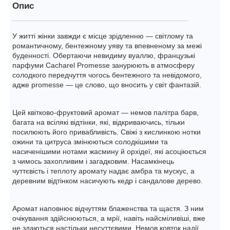
Опис
У житті жінки завжди є місце зрідленню — світлому та
романтичному, бентежному уяву та впевненому за межі
буденності. Обертаючи невидиму вуаллю, французькі
парфуми Cacharel Promesse занурюють в атмосферу
солодкого передчуття чогось бентежного та невідомого,
адже promesse — це слово, що вносить у світ фантазій.
Цей квітково-фруктовий аромат — немов палітра барв,
багата на всілякі відтінки, які, відкриваючись, тільки
посилюють його привабливість. Свіжі з кислинкою нотки
ожини та цитруса змінюються солодкішими та
насиченішими нотами жасмину й орхідеї, які асоціюється
з чимось захопливим і загадковим. Насамкінець
чуттєвість і теплоту аромату надає амбра та мускус, а
деревним відтінком насичують кедр і сандалове дерево.
Аромат наповнює відчуттям блаженства та щастя. З ним
очікування здійснюються, а мрії, навіть найсміливіші, вже
не здаються настільки несуттєвими. Немов ковток надії,