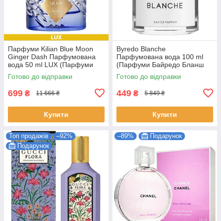
Парфуми Kilian Blue Moon
Byredo Blanche
Ginger Dash Парфумована
Парфумована вода 100 ml
вода 50 ml LUX (Парфуми
(Парфуми Байредо Бланш
Кіліан Блю Мун Джинджер
Жіночі)
Готово до відправки
Готово до відправки
Даш Жіночі)
699
449
₴
₴
11 666 ₴
5 849 ₴
Купити
Купити
Топ продажів
–92%
–89%
Подарунок
Подарунок