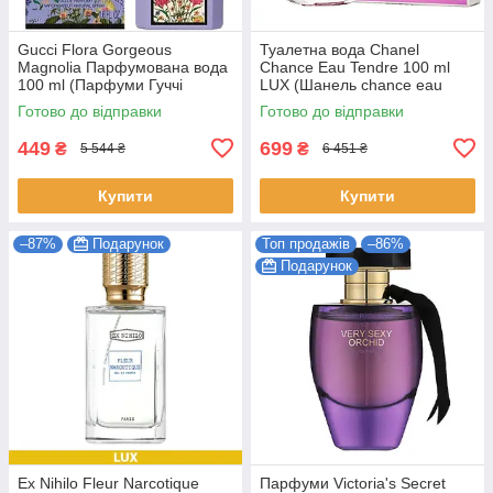
Gucci Flora Gorgeous
Туалетна вода Chanel
Magnolia Парфумована вода
Chance Eau Tendre 100 ml
100 ml (Парфуми Гуччі
LUX (Шанель chance eau
Флора Горджес Магнолія
tendre Парфуми тендер
Готово до відправки
Готово до відправки
Парфуми Жіночі)
Жіночі)
449
699
₴
₴
5 544 ₴
6 451 ₴
Купити
Купити
–87%
Подарунок
Топ продажів
–86%
Подарунок
Ex Nihilo Fleur Narcotique
Парфуми Victoria's Secret