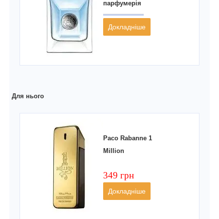
парфумерія
Докладніше
Для нього
Paco Rabanne 1
Million
349 грн
Докладніше