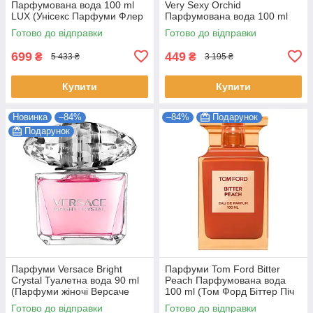
Парфумована вода 100 ml
Very Sexy Orchid
LUX (Унісекс Парфуми Флер
Парфумована вода 100 ml
Наркотика EDP)
(Victoria's Secret Very Sexy
Готово до відправки
Готово до відправки
Orchid Жіночі)
699
449
₴
₴
5 433 ₴
3 195 ₴
Купити
Купити
Новинка
–84%
–84%
Подарунок
Подарунок
Парфуми Versace Bright
Парфуми Tom Ford Bitter
Crystal Туалетна вода 90 ml
Peach Парфумована вода
(Парфуми жіночі Версаче
100 ml (Том Форд Біттер Піч
Брайт Крістал Парфуми)
bitter peach tom ford)
Готово до відправки
Готово до відправки