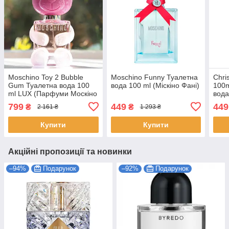
Moschino Toy 2 Bubble
Moschino Funny Туалетна
Chri
Gum Туалетна вода 100
вода 100 ml (Міскіно Фані)
100m
ml LUX (Парфуми Москіно
вода
Бабл Гам Жіночі)
) Жа
799
449
449
₴
₴
2 161 ₴
1 293 ₴
Жад
Купити
Купити
Акційні пропозиції та новинки
–94%
Подарунок
–92%
Подарунок