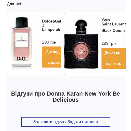
Для неї
Yves
Dolce&Gabbana
Saint Laurent
3
L'Imperatrice
Black Opium
299 грн
299 грн
Докладніші
Докладніші
відомості
відомості
Відгуки про Donna Karan New York Be
Delicious
Залишити відгук / Задати питання