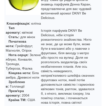
знавець парфумів Донна Каран,
представляючи для вас чудовий
витончений аромат DKNY Be
Delicious.
Класифікація:
елітна
Тип
Історія парфумів DKNY Be
аромату:
квіткові
Delicious, ніби історія
Стать:
для жінок
романтичного знайомства. Ніхто
Початкова
не знає, де це може бути, може
нота:
Грейпфрут,
бути в магазині або у лавочки з
Магнолія, Огірок
фруктами, біля виходу з метро
Нота серця:
Зелене
або просто на вулиці. Доля не
яблуко, Конвалія,
розголосить заздалегідь своїх
Троянда,
незбагненних планів. Але ось
Тубероза, Фіалка
свіжість невидимого,
Кінцева нота:
Біла
неприв'язливого шлейфа смачних
амбра, Древесні ноти
фруктових ноток, який потім
Зроблено
доповняється свіжістю і гармонією
в:
Голландії
квіткових тонів, раптом, здавалося
Прем'єра
б, з нічого, викликає іскорку, їла
аромату:
2004
помітну спалах, і починається
Країна ТМ:
США
нова історія, повна світлої