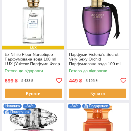
Ex Nihilo Fleur Narcotique
Парфуми Victoria's Secret
Парфумована вода 100 ml
Very Sexy Orchid
LUX (Унісекс Парфуми Флер
Парфумована вода 100 ml
Наркотика EDP)
(Victoria's Secret Very Sexy
Готово до відправки
Готово до відправки
Orchid Жіночі)
699
449
₴
₴
5 433 ₴
3 195 ₴
Купити
Купити
Новинка
–84%
–84%
Подарунок
Подарунок