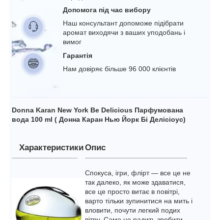
Допомога під час вибору
Наш консультант допоможе підібрати
аромат виходячи з ваших уподобань і
вимог
Гарантія
Нам довіряє більше 96 000 клієнтів
Donna Karan New York Be Delicious Парфумована
вода 100 ml ( Донна Каран Нью Йорк Бі Делісіоус)
Характеристики
Опис
Спокуса, ігри, флірт — все це не
так далеко, як може здаватися,
все це просто витає в повітрі,
варто тільки зупинитися на мить і
вловити, почути легкий подих
вітру. Саме це радить зробити