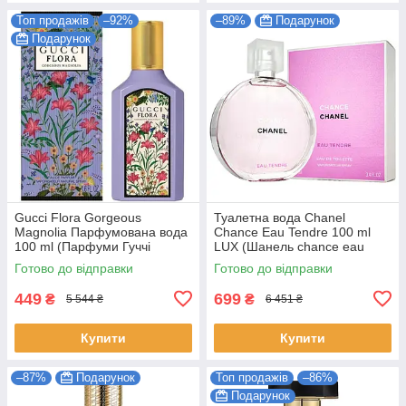
Топ продажів
–92%
–89%
Подарунок
Подарунок
Gucci Flora Gorgeous
Туалетна вода Chanel
Magnolia Парфумована вода
Chance Eau Tendre 100 ml
100 ml (Парфуми Гуччі
LUX (Шанель chance eau
Флора Горджес Магнолія
tendre Парфуми тендер
Готово до відправки
Готово до відправки
Парфуми Жіночі)
Жіночі)
449
699
₴
₴
5 544 ₴
6 451 ₴
Купити
Купити
–87%
Подарунок
Топ продажів
–86%
Подарунок