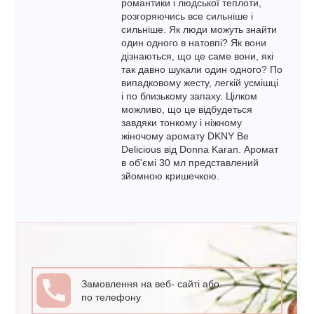
романтики і людської теплоти,
розгоряючись все сильніше і
сильніше. Як люди можуть знайти
один одного в натовпі? Як вони
дізнаються, що це саме вони, які
так давно шукали один одного? По
випадковому жесту, легкій усмішці
і по близькому запаху. Цілком
можливо, що це відбудеться
завдяки тонкому і ніжному
жіночому аромату DKNY Be
Delicious від Donna Karan. Аромат
в об'ємі 30 мл представлений
зйомною кришечкою.
Замовлення на веб- сайті або
по телефону