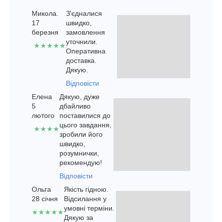
Микола.
З'єдналися
17
швидко,
березня
замовлення
уточнили.
★★★★★
Оперативна
доставка.
Дякую.
Відповісти
Елена
Дякую, дуже
5
дбайливо
лютого
поставилися до
цього завдання,
★★★★
зробили його
швидко,
розумнички,
рекомендую!
Відповісти
Ольга
Якість гідною.
28 січня
Відсилання у
умовні терміни.
★★★★★
Дякую за