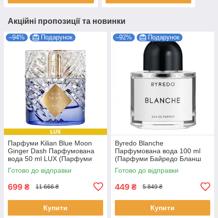
Акційні пропозиції та новинки
–94%
Подарунок
–92%
Подарунок
Парфуми Kilian Blue Moon
Byredo Blanche
Ginger Dash Парфумована
Парфумована вода 100 ml
вода 50 ml LUX (Парфуми
(Парфуми Байредо Бланш
Кіліан Блю Мун Джинджер
Жіночі)
Готово до відправки
Готово до відправки
Даш Жіночі)
699
449
₴
₴
11 666 ₴
5 849 ₴
Купити
Купити