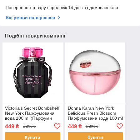
Повернення товару впродовж 14 днів за домовленістю
Всі умови повернення
Подібні товари компанії
Victoria's Secret Bombshell
Donna Karan New York
New York Парфумована
Belicious Fresh Blossom
вода 100 ml (Парфуми
Парфумована вода 100 ml
Вікторія Сікрет Нью Йорк
( Бі Делішес Фреш
449
449
₴
₴
1 293 ₴
1 293 ₴
Жіночі)
Блоссом)
Купити
Купити