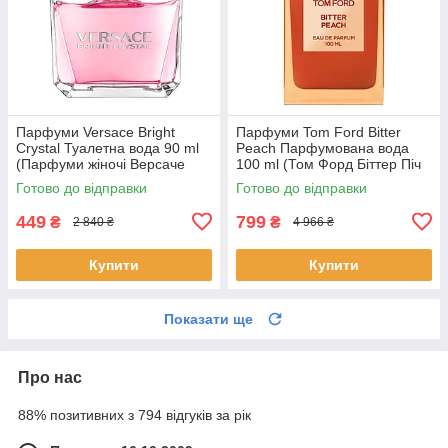
Парфуми Versace Bright
Парфуми Tom Ford Bitter
Crystal Туалетна вода 90 ml
Peach Парфумована вода
(Парфуми жіночі Версаче
100 ml (Том Форд Біттер Піч
Брайт Крістал Парфуми)
bitter peach tom ford)
Готово до відправки
Готово до відправки
449
799
₴
₴
2 840 ₴
4 966 ₴
Купити
Купити
Показати ще
Про нас
88% позитивних з 794 відгуків за рік