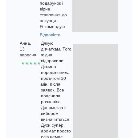
подарунок і
вірне
ставлення до
покупця.
Рекомендую.
Відповісти
Анна.
Дякую
13
дівчаткам. Того
вересня
ж дня
відправили.
★★★★★
Дівчина
передзвонила
протягом 30
мін, після
заявок. Все
пояснила,
розповіла.
Допомогла з
вибором
визначитьться.
Духи супер,
аромат просто
слів немає.