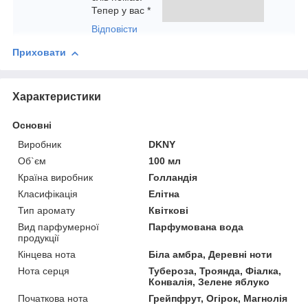
Тепер у вас *
Відповісти
Приховати
Характеристики
Основні
Виробник
DKNY
Об`єм
100 мл
Країна виробник
Голландія
Класифікація
Елітна
Тип аромату
Квіткові
Вид парфумерної
Парфумована вода
продукції
Кінцева нота
Біла амбра, Деревні ноти
Нота серця
Тубероза, Троянда, Фіалка,
Конвалія, Зелене яблуко
Початкова нота
Грейпфрут, Огірок, Магнолія