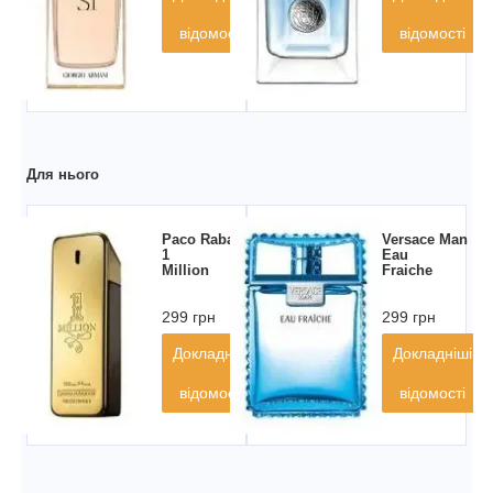
відомості
відомості
Для нього
Paco Rabanne
Versace Man
1
Eau
Million
Fraiche
299 грн
299 грн
Докладніші
Докладніші
відомості
відомості