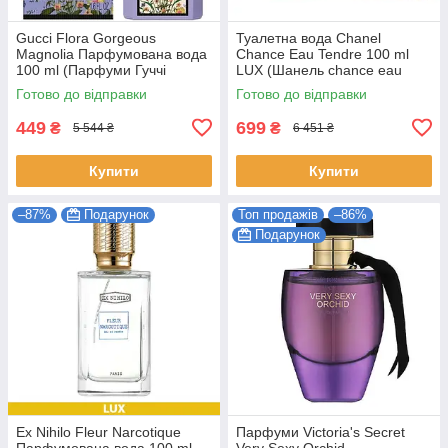
Gucci Flora Gorgeous
Туалетна вода Chanel
Magnolia Парфумована вода
Chance Eau Tendre 100 ml
100 ml (Парфуми Гуччі
LUX (Шанель chance eau
Флора Горджес Магнолія
tendre Парфуми тендер
Готово до відправки
Готово до відправки
Парфуми Жіночі)
Жіночі)
449
699
₴
₴
5 544 ₴
6 451 ₴
Купити
Купити
–87%
Подарунок
Топ продажів
–86%
Подарунок
Ex Nihilo Fleur Narcotique
Парфуми Victoria's Secret
Парфумована вода 100 ml
Very Sexy Orchid