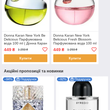
Donna Karan New York Be
Donna Karan New York
Delicious Парфумована
Belicious Fresh Blossom
вода 100 ml ( Донна Каран
Парфумована вода 100 ml
Нью Йорк Бі Делісіоус)
( Бі Делішес Фреш
449
449
₴
₴
1 293 ₴
1 293 ₴
Блоссом)
Купити
Купити
Акційні пропозиції та новинки
–94%
Подарунок
–92%
Подарунок