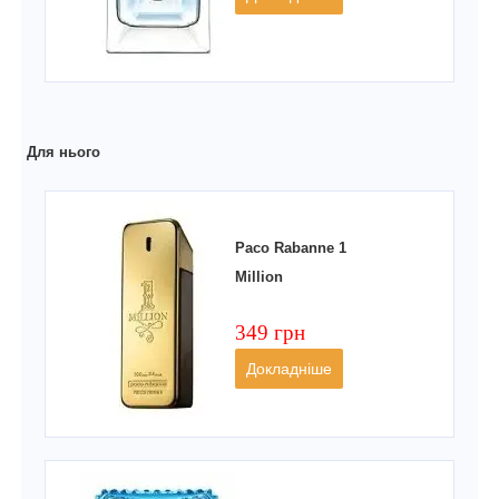
Для нього
Paco Rabanne 1
Million
349 грн
Докладніше