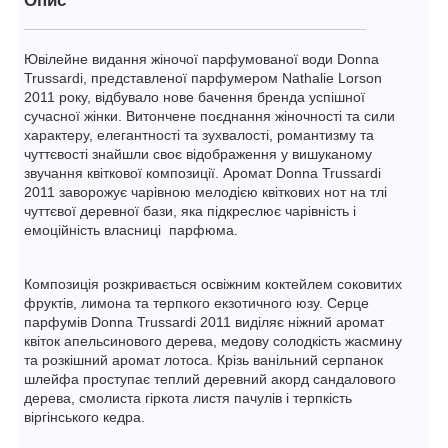
Опис
Ювілейне видання жіночої парфумованої води Donna
Trussardi, представленої парфумером Nathalie Lorson
2011 року, відбувало нове бачення бренда успішної
сучасної жінки. Витончене поєднання жіночності та сили
характеру, елегантності та зухвалості, романтизму та
чуттєвості знайшли своє відображення у вишуканому
звучання квіткової композиції. Аромат Donna Trussardi
2011 заворожує чарівною мелодією квіткових нот на тлі
чуттєвої деревної бази, яка підкреслює чарівність і
емоційність власниці парфюма.
Композиція розкривається освіжним коктейлем соковитих
фруктів, лимона та терпкого екзотичного юзу. Серце
парфумів Donna Trussardi 2011 виділяє ніжний аромат
квіток апельсинового дерева, медову солодкість жасмину
та розкішний аромат лотоса. Крізь ванільний серпанок
шлейфа проступає теплий деревний акорд сандалового
дерева, смолиста гіркота листя пачулів і терпкість
віргінського кедра.