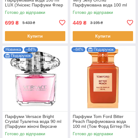
LUX (Унісекс Парфуми Флер
Парфумована вода 100 ml
Наркотика EDP)
(Victoria's Secret Very Sexy
Готово до відправки
Готово до відправки
Orchid Жіночі)
699
449
₴
₴
5 433 ₴
3 195 ₴
Купити
Купити
Новинка
–84%
–84%
Подарунок
Подарунок
Парфуми Versace Bright
Парфуми Tom Ford Bitter
Crystal Туалетна вода 90 ml
Peach Парфумована вода
(Парфуми жіночі Версаче
100 ml (Том Форд Біттер Піч
Брайт Крістал Парфуми)
bitter peach tom ford)
Готово до відправки
Готово до відправки