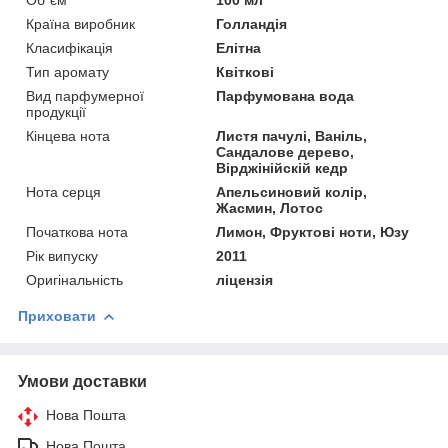
Об`єм
100 мл
Країна виробник
Голландія
Класифікація
Елітна
Тип аромату
Квіткові
Вид парфумерної
Парфумована вода
продукції
Кінцева нота
Листя пачулі, Ваніль,
Сандалове дерево,
Вірджінійскій кедр
Нота серця
Апельсиновий колір,
Жасмин, Лотос
Початкова нота
Лимон, Фруктові ноти, Юзу
Рік випуску
2011
Оригінальність
ліцензія
Приховати
Умови доставки
Нова Пошта
Нова Пошта