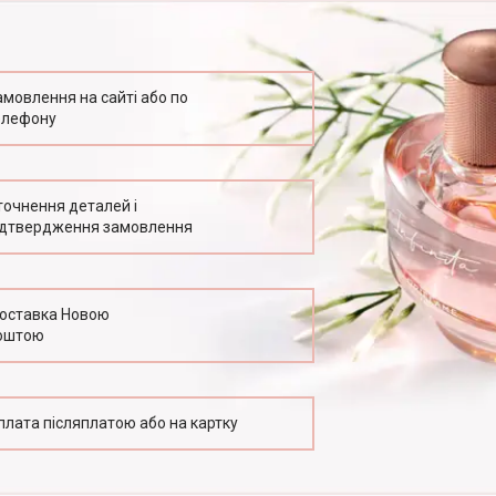
амовлення на сайті або по
елефону
точнення деталей і
ідтвердження замовлення
оставка Новою
оштою
плата післяплатою або на картку