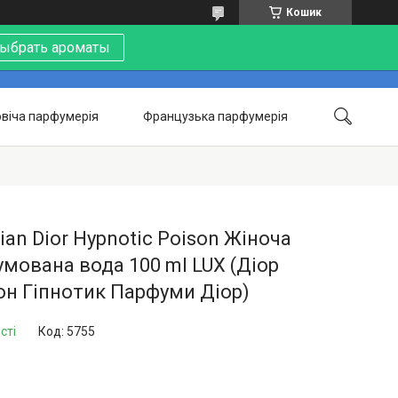
Кошик
ыбрать ароматы
віча парфумерія
Французька парфумерія
Контакти
Акції
Про нас
tian Dior Hypnotic Poison Жіноча
мована вода 100 ml LUX (Діор
н Гіпнотик Парфуми Діор)
сті
Код:
5755