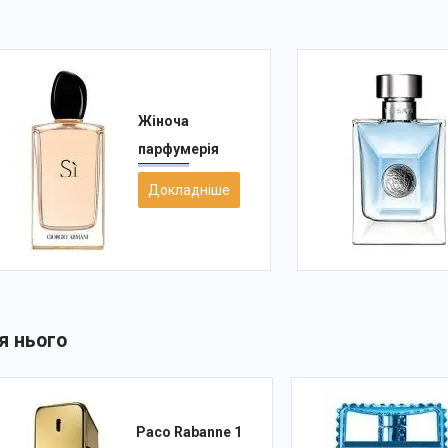
Жіноча
парфумерія
Докладніше
я нього
Paco Rabanne 1