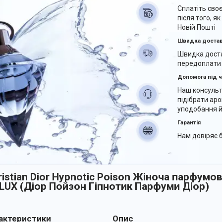
Сплатіть сво
після того, я
Новій Пошті
Швидка доста
Швидка доста
передоплати
Допомога під ч
Наш консуль
підібрати аро
уподобання й
Гарантія
Нам довіряє б
ristian Dior Hypnotic Poison Жіноча парфумо
 LUX (Діор Пойзон Гіпнотик Парфуми Діор)
ктеристики
Опис