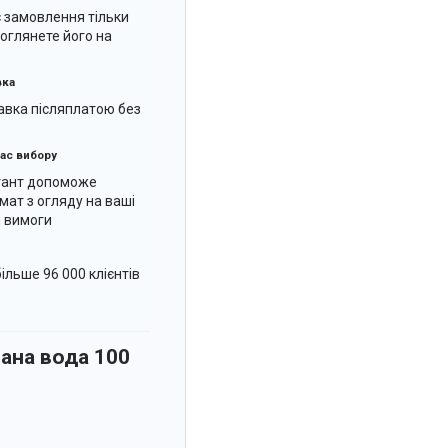
є замовлення тільки
к оглянете його на
вка
вка післяплатою без
ас вибору
тант допоможе
мат з огляду на ваші
 вимоги
ільше 96 000 клієнтів
вана вода 100