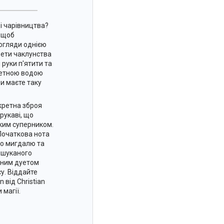
ці чарівництва?
, щоб
огляди однією
ети чаклунства
руки п'ятити та
алетною водою
 ви маєте таку
кретна зброя
рукаві, що
ким суперником.
 Початкова нота
го мигдалю та
ишуканого
тним дуетом
су. Віддайте
 від Christian
 магії.