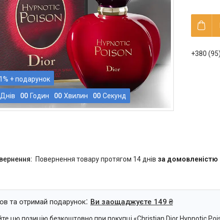
+380 (95
1%
Днів
0
0
Годин
0
0
Хвилин
0
0
Секунд
повернення товару протягом 14 днів
за домовленістю
ов та отримай подарунок
Ви заощаджуєте 149 ₴
те цю позицію безкоштовно при покупці «Christian Dior Hypnotic P