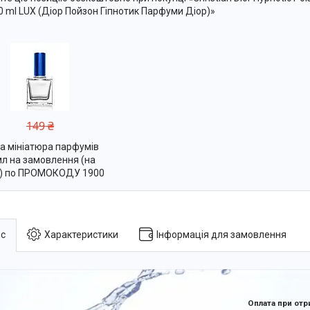
0 ml LUX (Діор Пойзон Гіпнотик Парфуми Діор)»
149 ₴
а мініатюра парфумів
л на замовлення (на
р) по ПРОМОКОДУ 1900
с
Характеристики
Інформація для замовлення
Оплата при отр