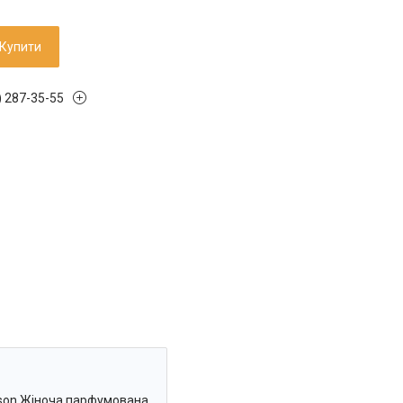
Купити
) 287-35-55
oison Жіноча парфумована