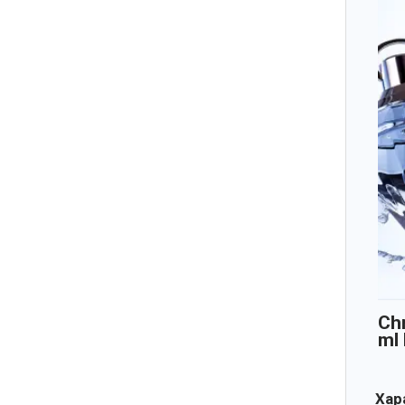
Ch
ml
Хара