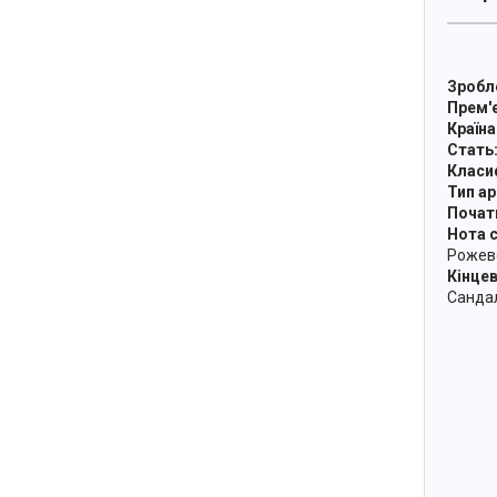
Зробле
Прем'
Країна
Стать
Класиф
Тип а
Почат
Нота с
Рожеве
Кінцев
С