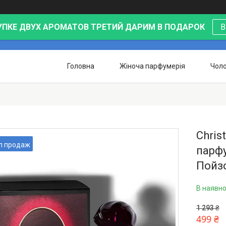
УПКЕ ДВУХ АРОМАТОВ ТРЕТИЙ ДАРИМ В ПОДАРОК
В
Головна
Жіноча парфумерія
Чоло
Chris
п продаж
парфу
Пойзо
В наявно
1 293 ₴
499 ₴