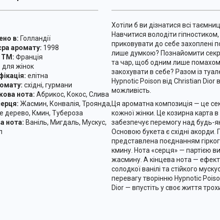
Хотіли б ви дізнатися всі таємни
Навчитися володіти гіпностиком
но в:
Голландії
приковувати до себе захоплені п
єра аромату:
1998
лише думкою? Познайомити секр
 ТМ:
Франція
та чар, щоб одним лише помахом 
:
для жінок
закохувати в себе? Разом із ту
ікація:
елітна
Hypnotic Poison від Christian Dior
ромату:
східні, гурмани
можливість.
кова нота:
Абрикос, Кокос, Слива
ерця:
Жасмин, Конвалія, Троянда,
Ця ароматна композиція — це се
 дерево, Кмин, Тубероза
кожної жінки. Це козирна карта в 
а нота:
Ваніль, Мигдаль, Мускус,
забезпечує перемогу над будь-я
андал
Основою букета є східні акорди.
представлена поєднанням гірко
кмину. Нота «серця» — партією в
жасмину. А кінцева нота — ефек
солодкої ванілі та стійкого муску
перевагу творінню Hypnotic Poison
Dior — впустіть у своє життя трохи