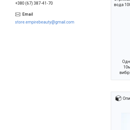
+380 (67) 387-41-70
вода 10
store.empirebeauty@gmail.com
Одн
10м
вибі
Опи