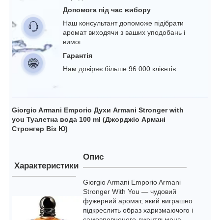
Допомога під час вибору
Наш консультант допоможе підібрати
аромат виходячи з ваших уподобань і
вимог
Гарантія
Нам довіряє більше 96 000 клієнтів
Giorgio Armani Emporio Духи Armani Stronger with
you Туалетна вода 100 ml (Джорджіо Армані
Стронгер Віз Ю)
Опис
Характеристики
Giorgio Armani Emporio Armani
Stronger With You — чудовий
фужерний аромат, який виграшно
підкреслить образ харизмаючого і
самовпевненого джентльмена.