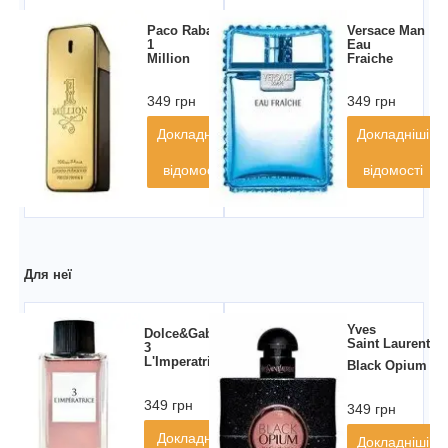
Paco Rabanne
Versace Man
1
Eau
Million
Fraiche
349 грн
349 грн
Докладніші
Докладніші
відомості
відомості
Для неї
Yves
Dolce&Gabbana
Saint Laurent
3
L'Imperatrice
Black Opium
349 грн
349 грн
Докладніші
Докладніші