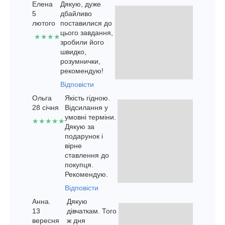
Елена
Дякую, дуже
5
дбайливо
лютого
поставилися до
цього завдання,
★★★★
зробили його
швидко,
розумнички,
рекомендую!
Відповісти
Ольга
Якість гідною.
28 січня
Відсилання у
умовні терміни.
★★★★★
Дякую за
подарунок і
вірне
ставлення до
покупця.
Рекомендую.
Відповісти
Анна.
Дякую
13
дівчаткам. Того
вересня
ж дня