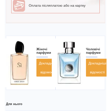
Оплата післяплатою або на картку
Жіночі
Чоловічі
парфуми
парфуми
Докладніші
Докладніші
відомості
відомості
Для нього