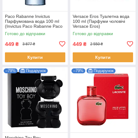
Paco Rabanne Invictus
Versace Eros Туалетна вода
Парфумована вода 100 ml
100 ml (Парфуми чоловічі
(Invictus Pаco Rabanne Paco
Versace Eros)
Пако Рабан Парфуми від
Готово до відправки
Готово до відправки
Paco Rabanne)
449
449
₴
₴
3 877 ₴
2 550 ₴
Купити
Купити
–79%
Подарунок
–79%
Подарунок
Moschino Toy Boy