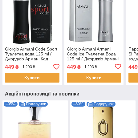
Giorgio Armani Code Sport
Giorgio Armani Armani
Парф
Туалетна вода 125 ml (
Code Ice Туалетна Вода
Si P
Джорджіо Армані Код
125 ml ( Джорджіо Армані
вода
Спорт)
Армані Код Айс)
Джор
449
449
449
₴
₴
1 293 ₴
1 293 ₴
Пасс
Купити
Купити
Акційні пропозиції та новинки
–95%
Подарунок
–89%
Подарунок