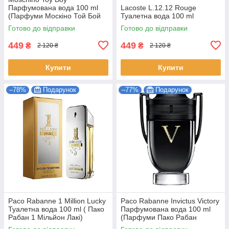
Парфумована вода 100 ml
Lacoste L.12.12 Rouge
(Парфуми Москіно Той Бой
Туалетна вода 100 ml
Чоловічі EDP)
Готово до відправки
Готово до відправки
449
449
₴
₴
2 120 ₴
2 120 ₴
Купити
Купити
–78%
Подарунок
–77%
Подарунок
Paco Rabanne 1 Million Lucky
Paco Rabanne Invictus Victory
Туалетна вода 100 ml ( Пако
Парфумована вода 100 ml
Рабан 1 Мільйон Лакі)
(Парфуми Пако Рабан
Інквіктус Вікторі Чоловічі)