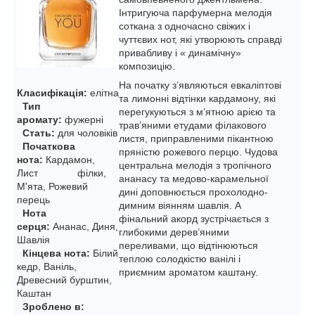
Інтригуюча парфумерна мелодія
соткана з одночасно свіжих і
чуттєвих нот, які утворюють справді
привабливу і « динамічну»
композицію.
На початку з’являються евкаліптові
Класифікація:
елітна
та лимонні відтінки кардамону, які
Тип
перегукуються з м’ятною арією та
аромату:
фужерні
трав’яними етудами філакового
Стать:
для чоловіків
листя, приправленими пікантною
Початкова
пряністю рожевого перцю. Чудова
нота:
Кардамон,
центральна мелодія з тропічного
Лист філки,
ананасу та медово-карамельної
М'ята, Рожевий
дині доповнюється прохолодно-
перець
димним віянням шавлія. А
Нота
фінальний акорд зустрічається з
серця:
Ананас, Диня,
глибокими дерев’яними
Шавлія
переливами, що відтінюються
Кінцева нота:
Білий
теплою солодкістю ванілі і
кедр, Ваніль,
приємним ароматом каштану.
Древесний бурштин,
Каштан
Зроблено в: