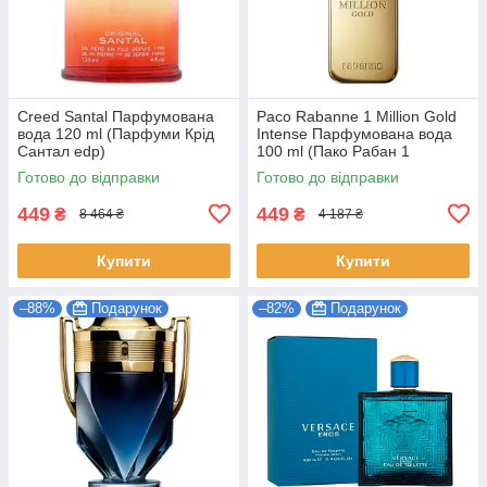
Creed Santal Парфумована
Paco Rabanne 1 Million Gold
вода 120 ml (Парфуми Крід
Intense Парфумована вода
Сантал edp)
100 ml (Пако Рабан 1
Мільйон Голд Інтенс edp)
Готово до відправки
Готово до відправки
449
449
₴
₴
8 464 ₴
4 187 ₴
Купити
Купити
–88%
Подарунок
–82%
Подарунок