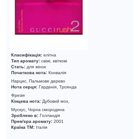
Класифікація:
елітна
Тип аромату:
свіжі, квіткові
Стать:
для жінок
Початкова нота:
Конвалія
Нарцис, Пальмове дерево
Нота серця:
Гарденія, Троянда
Фрезія
Кінцева нота:
Дубовий мох,
Мускус, Чорна смородина
Зроблено в:
Голландія
Прем'єра аромату:
2001
Країна ТМ:
Італія