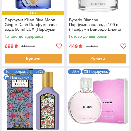
Парфуми Kilian Blue Moon
Byredo Blanche
Ginger Dash Парфумована
Парфумована вода 100 ml
вода 50 ml LUX (Парфуми
(Парфуми Байредо Бланш
Кіліан Блю Мун Джинджер
Жіночі)
Готово до відправки
Готово до відправки
Даш Жіночі)
699
449
₴
₴
11 666 ₴
5 849 ₴
Купити
Купити
Топ продажів
–92%
–89%
Подарунок
Подарунок