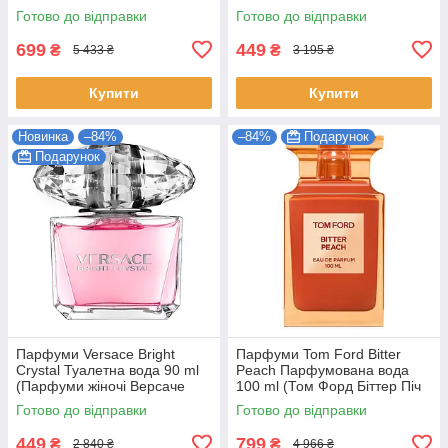
Наркотика EDP)
(Victoria's Secret Very Sexy
Готово до відправки
Готово до відправки
Orchid Жіночі)
699
449
₴
₴
5 433 ₴
3 195 ₴
Купити
Купити
Новинка
–84%
–84%
Подарунок
Подарунок
Парфуми Versace Bright
Парфуми Tom Ford Bitter
Crystal Туалетна вода 90 ml
Peach Парфумована вода
(Парфуми жіночі Версаче
100 ml (Том Форд Біттер Піч
Брайт Крістал Парфуми)
bitter peach tom ford)
Готово до відправки
Готово до відправки
449
799
₴
₴
2 840 ₴
4 966 ₴