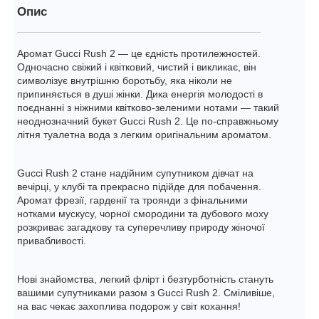
Опис
Аромат Gucci Rush 2 — це єдність протилежностей.
Одночасно свіжий і квітковий, чистий і викликає, він
символізує внутрішню боротьбу, яка ніколи не
припиняється в душі жінки. Дика енергія молодості в
поєднанні з ніжними квітково-зеленими нотами — такий
неоднозначний букет Gucci Rush 2. Це по-справжньому
літня туалетна вода з легким оригінальним ароматом.
Gucci Rush 2 стане надійним супутником дівчат на
вечірці, у клубі та прекрасно підійде для побачення.
Аромат фрезії, гарденії та троянди з фінальними
нотками мускусу, чорної смородини та дубового моху
розкриває загадкову та суперечливу природу жіночої
привабливості.
Нові знайомства, легкий флірт і безтурботність стануть
вашими супутниками разом з Gucci Rush 2. Сміливіше,
на вас чекає захоплива подорож у світ кохання!