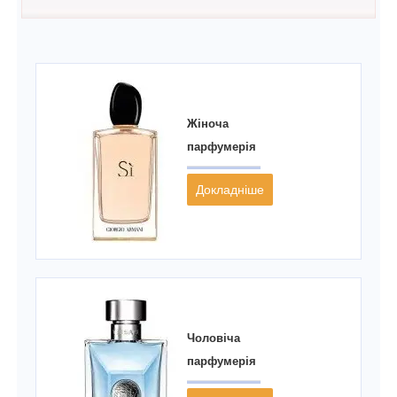
Жіноча
парфумерія
Докладніше
Чоловіча
парфумерія