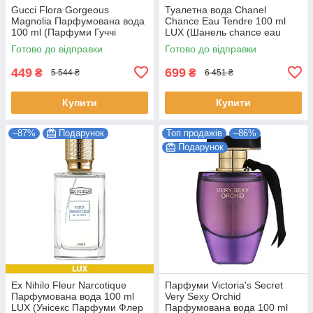
Gucci Flora Gorgeous
Туалетна вода Chanel
Magnolia Парфумована вода
Chance Eau Tendre 100 ml
100 ml (Парфуми Гуччі
LUX (Шанель chance eau
Флора Горджес Магнолія
tendre Парфуми тендер
Готово до відправки
Готово до відправки
Парфуми Жіночі)
Жіночі)
449
699
₴
₴
5 544 ₴
6 451 ₴
Купити
Купити
–87%
Подарунок
Топ продажів
–86%
Подарунок
Ex Nihilo Fleur Narcotique
Парфуми Victoria's Secret
Парфумована вода 100 ml
Very Sexy Orchid
LUX (Унісекс Парфуми Флер
Парфумована вода 100 ml