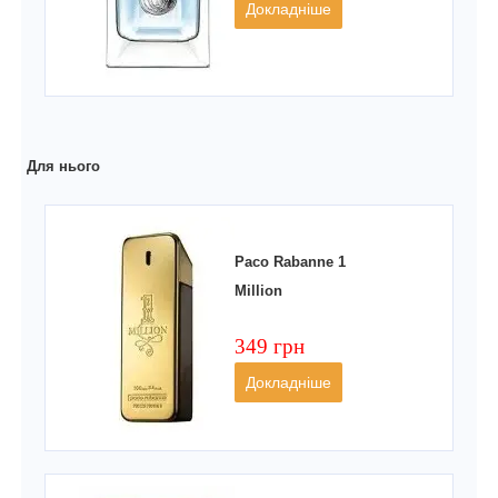
Докладніше
Для нього
Paco Rabanne 1
Million
349 грн
Докладніше