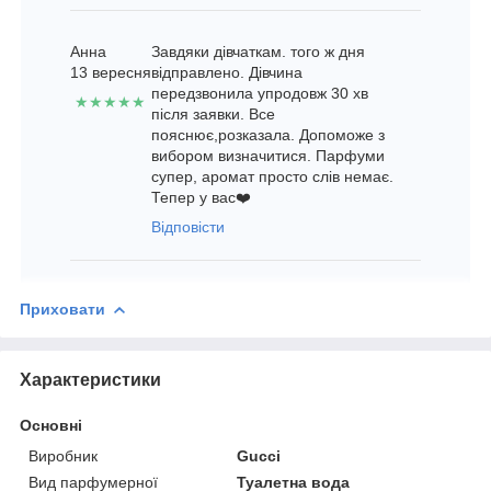
Анна
Завдяки дівчаткам. того ж дня
13 вересня
відправлено. Дівчина
передзвонила упродовж 30 хв
★★★★★
після заявки. Все
пояснює,розказала. Допоможе з
вибором визначитися. Парфуми
супер, аромат просто слів немає.
Тепер у вас❤️
Відповісти
Приховати
Характеристики
Основні
Виробник
Gucci
Вид парфумерної
Туалетна вода