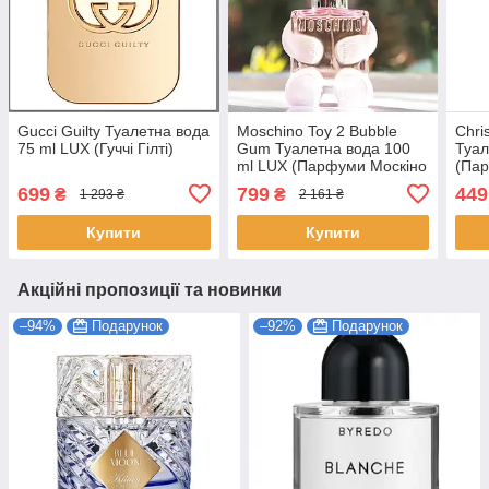
Gucci Guilty Туалетна вода
Moschino Toy 2 Bubble
Chris
75 ml LUX (Гуччі Гілті)
Gum Туалетна вода 100
Туал
ml LUX (Парфуми Москіно
(Пар
Бабл Гам Жіночі)
Жіно
699
799
449
₴
₴
1 293 ₴
2 161 ₴
Купити
Купити
Акційні пропозиції та новинки
–94%
Подарунок
–92%
Подарунок