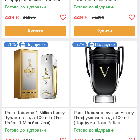
Чоловічі EDP)
Готово до відправки
Готово до відправки
449
449
₴
₴
2 120 ₴
2 120 ₴
Купити
Купити
–78%
Подарунок
–77%
Подарунок
Paco Rabanne 1 Million Lucky
Paco Rabanne Invictus Victory
Туалетна вода 100 ml ( Пако
Парфумована вода 100 ml
Рабан 1 Мільйон Лакі)
(Парфуми Пако Рабан
Інквіктус Вікторі Чоловічі)
Готово до відправки
Готово до відправки