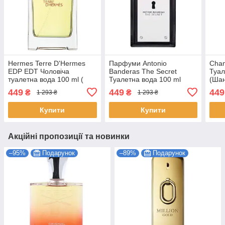
Hermes Terre D'Hermes
Парфуми Antonio
Chan
EDP EDT Чоловіча
Banderas The Secret
Туал
туалетна вода 100 ml (
Туалетна вода 100 ml
(Ша
Хермес Тьєре Де Хермес)
(Парфуми чоловічі
Чоло
449
449
449
₴
₴
1 293 ₴
1 293 ₴
Чоловічі парфуми Parfum
Антоніо Бандерас Секрет
Чоло
Чоловічі)
Чоло
Купити
Купити
Акційні пропозиції та новинки
–95%
Подарунок
–89%
Подарунок