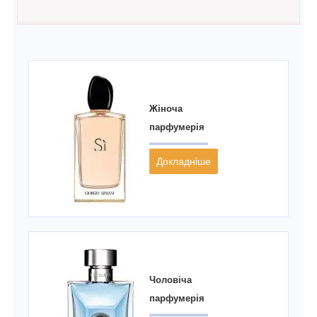
Жіноча
парфумерія
Докладніше
Чоловіча
парфумерія