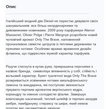
Опис
Італійський модний дім Diesel не перестає дивувати своїх
шанувальників все більш неординарними та
дивовижними новинками. 2009 року парфумери Alienor
Massenet, Olivier Polge і Pierre Wargnye розробили новий
чоловічий аромат Only The Brave, наповнений
пронизливою свіжістю цитрусів із теплими деревними та
пряними нотами. Особливо вражає враження дизайн
флакона, що підкреслює мужній характер парфумів.
Рішучи стиснута в кулак рука, прикрашена перснями з
назвою бренда, символізує впевненість у собі, стійкість і
вольовий характер. Букет туалетної води Only The Brave
розкривається освіжними нотами амальфіанського
лимона та мандарина, які поступово змінюються
гіркувато-терпким ароматом вергінського кедра,
коріандру та ніжною солодкістю фіалки. Завершує
композицію насичений, теплий шлейф із терпких акордів
амбри, ламбдануму, стираксу та шкіри, який немов
огортає вас оксамитовою хмарою.