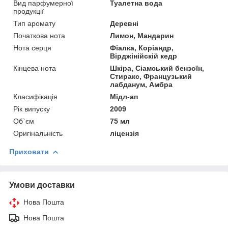
Вид парфумерної
Туалетна вода
продукції
Тип аромату
Деревні
Початкова нота
Лимон, Мандарин
Нота серця
Фіалка, Коріандр,
Вірджінійскій кедр
Кінцева нота
Шкіра, Сіамський бензоїн,
Стиракс, Французький
лабданум, Амбра
Класифікація
Мідл-ап
Рік випуску
2009
Об`єм
75 мл
Оригінальність
ліцензія
Приховати
Умови доставки
Нова Пошта
Нова Пошта