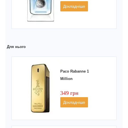
Докладніше
Для нього
Paco Rabanne 1
Million
349 грн
Докладніше