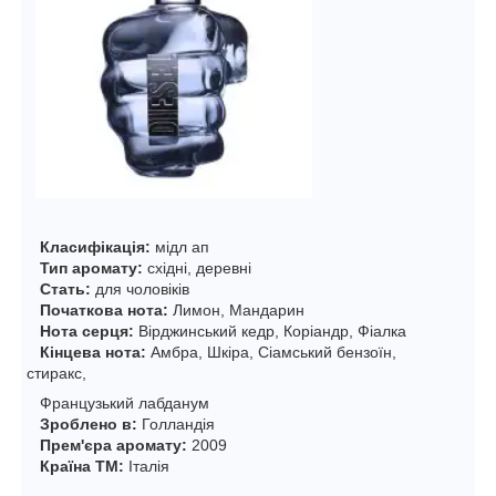
Класифікація:
мідл ап
Тип аромату:
східні, деревні
Стать:
для чоловіків
Початкова нота:
Лимон, Мандарин
Нота серця:
Вірджинський кедр, Коріандр, Фіалка
Кінцева нота:
Амбра, Шкіра, Сіамський бензоїн,
стиракс,
Французький лабданум
Зроблено в:
Голландія
Прем'єра аромату:
2009
Країна ТМ:
Італія