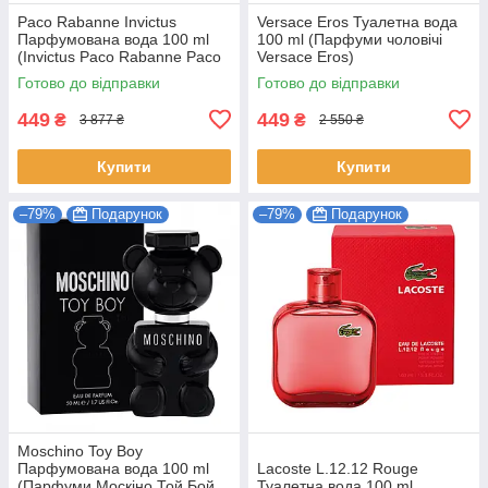
Paco Rabanne Invictus
Versace Eros Туалетна вода
Парфумована вода 100 ml
100 ml (Парфуми чоловічі
(Invictus Pаco Rabanne Paco
Versace Eros)
Пако Рабан Парфуми від
Готово до відправки
Готово до відправки
Paco Rabanne)
449
449
₴
₴
3 877 ₴
2 550 ₴
Купити
Купити
–79%
Подарунок
–79%
Подарунок
Moschino Toy Boy
Парфумована вода 100 ml
Lacoste L.12.12 Rouge
(Парфуми Москіно Той Бой
Туалетна вода 100 ml