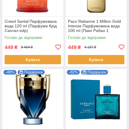
Creed Santal Парфумована
Paco Rabanne 1 Million Gold
вода 120 ml (Парфуми Крід
Intense Парфумована вода
Сантал edp)
100 ml (Пако Рабан 1
Мільйон Голд Інтенс edp)
Готово до відправки
Готово до відправки
449
449
₴
₴
8 464 ₴
4 187 ₴
Купити
Купити
–88%
Подарунок
–82%
Подарунок