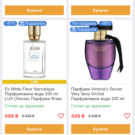
Купити
Купити
–87%
Подарунок
Топ продажів
–86%
Подарунок
Ex Nihilo Fleur Narcotique
Парфуми Victoria's Secret
Парфумована вода 100 ml
Very Sexy Orchid
LUX (Унісекс Парфуми Флер
Парфумована вода 100 ml
Наркотика EDP)
(Victoria's Secret Very Sexy
Готово до відправки
Готово до відправки
Orchid Жіночі)
699
449
₴
₴
5 433 ₴
3 195 ₴
Купити
Купити