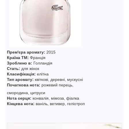
Прем'єра аромату:
2015
Країна ТМ:
Франція
Зроблено в:
Голландія
Стать:
для жінок
Класифікація:
елітна
Тип аромату:
квіткові, деревні, мускусні
Початкова нота:
рожевий перець,
смородина, цитруси
Нота серця:
конвалія, мімоза, фіалка
Кінцева нота:
ваніль, ветивер, геліотроп