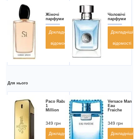
Жіночі
Чоловічі
парфуми
парфуми
Докладніші
Докладніші
відомості
відомості
Для нього
Paco Rabanne
Versace Man
1
Eau
Million
Fraiche
349 грн
349 грн
Докладніші
Докладніші