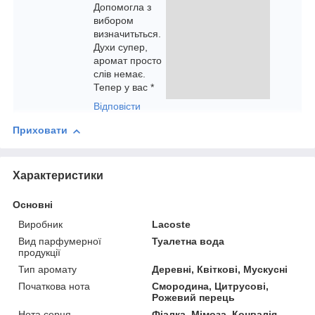
Допомогла з
вибором
визначитьться.
Духи супер,
аромат просто
слів немає.
Тепер у вас *
Відповісти
Приховати
Характеристики
Основні
Виробник
Lacoste
Вид парфумерної
Туалетна вода
продукції
Тип аромату
Деревні, Квіткові, Мускусні
Початкова нота
Смородина, Цитрусові,
Рожевий перець
Нота серця
Фіалка, Мімоза, Конвалія