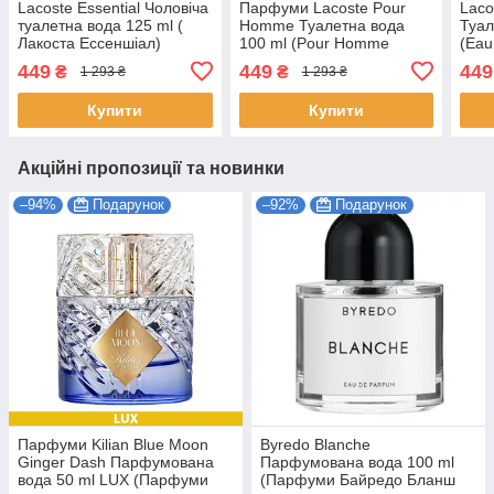
Lacoste Essential Чоловіча
Парфуми Lacoste Pour
Laco
туалетна вода 125 ml (
Homme Туалетна вода
Туал
Лакоста Ессеншіал)
100 ml (Pour Homme
(Eau
Парфуми чоловічі
Locoste Парфуми
Blan
449
449
449
₴
₴
1 293 ₴
1 293 ₴
Чоловічі)
Купити
Купити
Акційні пропозиції та новинки
–94%
Подарунок
–92%
Подарунок
Парфуми Kilian Blue Moon
Byredo Blanche
Ginger Dash Парфумована
Парфумована вода 100 ml
вода 50 ml LUX (Парфуми
(Парфуми Байредо Бланш