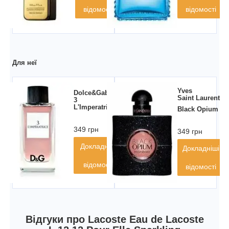
відомості
відомості
Для неї
Yves
Dolce&Gabbana
Saint Laurent
3
L'Imperatrice
Black Opium
349 грн
349 грн
Докладніші
Докладніші
відомості
відомості
Відгуки про Lacoste Eau de Lacoste