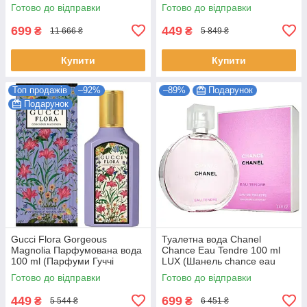
Кіліан Блю Мун Джинджер
Жіночі)
Готово до відправки
Готово до відправки
Даш Жіночі)
699
449
₴
₴
11 666 ₴
5 849 ₴
Купити
Купити
Топ продажів
–92%
–89%
Подарунок
Подарунок
Gucci Flora Gorgeous
Туалетна вода Chanel
Magnolia Парфумована вода
Chance Eau Tendre 100 ml
100 ml (Парфуми Гуччі
LUX (Шанель chance eau
Флора Горджес Магнолія
tendre Парфуми тендер
Готово до відправки
Готово до відправки
Парфуми Жіночі)
Жіночі)
449
699
₴
₴
5 544 ₴
6 451 ₴