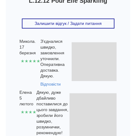
L.12.12 Pour Elle Sparkling
Залишити відгук / Задати питання
Микола.
З'єдналися
17
швидко,
березня
замовлення
уточнили.
★★★★★
Оперативна
доставка.
Дякую.
Відповісти
Елена
Дякую, дуже
5
дбайливо
лютого
поставилися до
цього завдання,
★★★★
зробили його
швидко,
розумнички,
рекомендую!