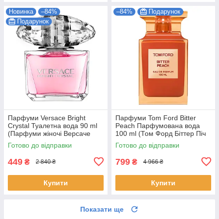
Новинка
–84%
–84%
Подарунок
Подарунок
Парфуми Versace Bright
Парфуми Tom Ford Bitter
Crystal Туалетна вода 90 ml
Peach Парфумована вода
(Парфуми жіночі Версаче
100 ml (Том Форд Біттер Піч
Брайт Крістал Парфуми)
bitter peach tom ford)
Готово до відправки
Готово до відправки
449
799
₴
₴
2 840 ₴
4 966 ₴
Купити
Купити
Показати ще