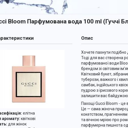
cci Bloom Парфумована вода 100 ml (Гуччі Б
рактеристики
Опис
Хочете пахнути подібно 
Тоді для вас створена р
парфумованої води Blo
брендом зі світовим ім'ям
Квітковий букет, зібрани
туберози, важкого і хв
самбак, індійського квіс
пудрою з ірисового кор
залишити вас байдужою
Пахощі Gucci Bloom - це 
Це — сама жіноча природа
асифікація:
елітна
кокетством, прагненням 
 аромату:
квіткові
та вічною мрією про ром
ть:
для жінок
парфумерна пишнота од