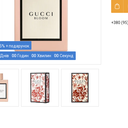
+380 (95
5%
Днів
0
0
Годин
0
0
Хвилин
0
0
Секунд