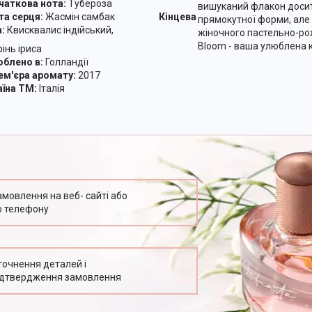
аткова нота:
Тубероза
вишуканий флакон доси
а серця:
Жасмін самбак
Кінцева
прямокутної форми, але
:
Квисквалис індійський,
жіночного пастельно-рож
Bloom - ваша улюблена к
нь іриса
блено в:
Голландії
м'єра аромату:
2017
їна ТМ:
Італія
амовлення на веб- сайті або
о телефону
точнення деталей і
ідтвердження замовлення