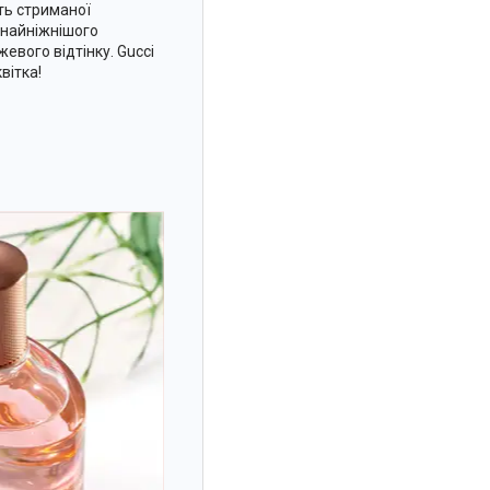
ть стриманої
 найніжнішого
евого відтінку. Gucci
вітка!