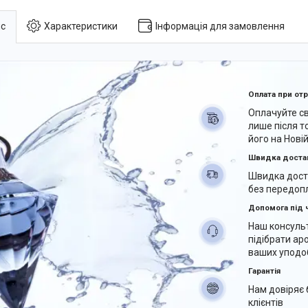
с
Характеристики
Інформація для замовлення
Оплата при от
Оплачуйте с
лише після т
його на Нові
Швидка доста
Швидка дост
без передоп
Допомога під 
Наш консуль
підібрати ар
ваших уподоб
Гарантія
Нам довіряє 
клієнтів