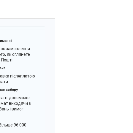
риманні
воє замовлення
ого, як оглянете
й Пошті
вка
авка післяплатою
лати
час вибору
тант допоможе
омат виходячи з
ань і вимог
більше 96 000