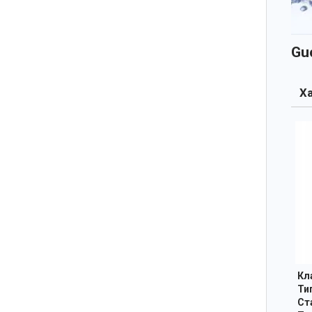
Gu
Ха
Кл
Тип
Ста