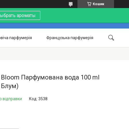
Кошик
ыбрать ароматы
віча парфумерія
Французька парфумерія
Контакти
Акції
Про нас
 Bloom Парфумована вода 100 ml
і Блум)
о відправки
Код:
3538