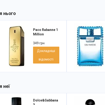
я нього
Paco Rabanne 1
Million
349 грн
Докладніші
відомості
я неї
Dolce&Gabbana
3