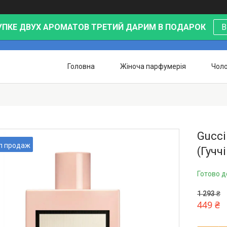
УПКЕ ДВУХ АРОМАТОВ ТРЕТИЙ ДАРИМ В ПОДАРОК
В
Головна
Жіноча парфумерія
Чоло
Gucci
п продаж
(Гучч
Готово д
1 293 ₴
449 ₴