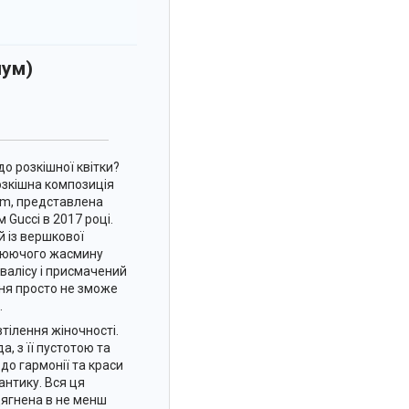
лум)
до розкішної квітки?
озкішна композиція
om, представлена
 Gucci в 2017 році.
й із вершкової
илюючого жасмину
квалісу і присмачений
еня просто не зможе
.
втілення жіночності.
, з її пустотою та
до гармонії та краси
антику. Вся ця
ягнена в не менш