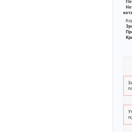
Поч
Нот
нота
Корі
Зро
Пре
Кра
З
п
У
п