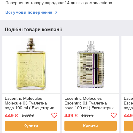
Повернення товару впродовж 14 днів за домовленістю
Всі умови повернення
Подібні товари компанії
Escentric Molecules
Escentric Molecules
Esce
Molecule 03 Туалетна
Escentric 01 Туалетна
Esce
вода 100 ml ( Ексцентрик
вода 100 ml ( Ексцентрик
вода
Молекула Молекула 03)
Молекула Ексцентрик 01 )
Моле
449
449
449
₴
₴
1 293 ₴
1 293 ₴
Купити
Купити