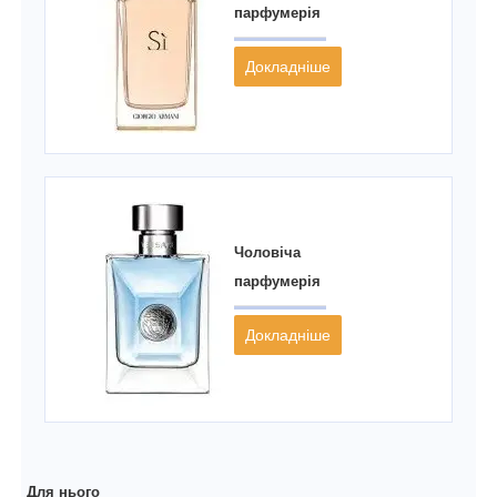
парфумерія
Докладніше
Чоловіча
парфумерія
Докладніше
Для нього