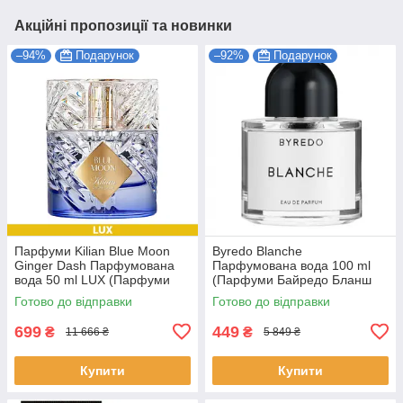
Акційні пропозиції та новинки
–94%
Подарунок
–92%
Подарунок
Парфуми Kilian Blue Moon
Byredo Blanche
Ginger Dash Парфумована
Парфумована вода 100 ml
вода 50 ml LUX (Парфуми
(Парфуми Байредо Бланш
Кіліан Блю Мун Джинджер
Жіночі)
Готово до відправки
Готово до відправки
Даш Жіночі)
699
449
₴
₴
11 666 ₴
5 849 ₴
Купити
Купити