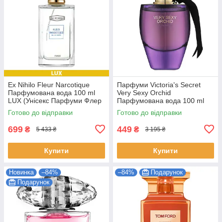
Ex Nihilo Fleur Narcotique
Парфуми Victoria's Secret
Парфумована вода 100 ml
Very Sexy Orchid
LUX (Унісекс Парфуми Флер
Парфумована вода 100 ml
Наркотика EDP)
(Victoria's Secret Very Sexy
Готово до відправки
Готово до відправки
Orchid Жіночі)
699
449
₴
₴
5 433 ₴
3 195 ₴
Купити
Купити
Новинка
–84%
–84%
Подарунок
Подарунок