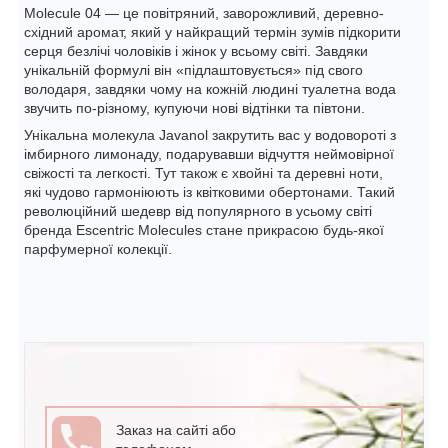
Molecule 04 — це повітряний, заворожливий, деревно-
східний аромат, який у найкращий термін зумів підкорити
серця безлічі чоловіків і жінок у всьому світі. Завдяки
унікальній формулі він «підлаштовується» під свого
володаря, завдяки чому на кожній людині туалетна вода
звучить по-різному, купуючи нові відтінки та півтони.
Унікальна молекула Javanol закрутить вас у водовороті з
імбирного лимонаду, подарувавши відчуття неймовірної
свіжості та легкості. Тут також є хвойні та деревні ноти,
які чудово гармоніюють із квітковими обертонами. Такий
революційний шедевр від популярного в усьому світі
бренда Escentric Molecules стане прикрасою будь-якої
парфумерної колекції.
Заказ на сайті або