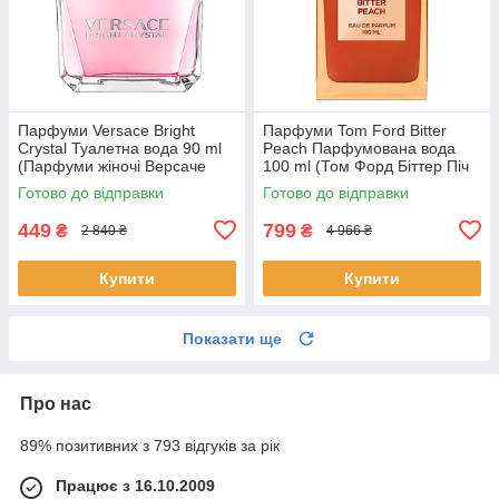
Парфуми Versace Bright
Парфуми Tom Ford Bitter
Crystal Туалетна вода 90 ml
Peach Парфумована вода
(Парфуми жіночі Версаче
100 ml (Том Форд Біттер Піч
Брайт Крістал Парфуми)
bitter peach tom ford)
Готово до відправки
Готово до відправки
449
799
₴
₴
2 840 ₴
4 966 ₴
Купити
Купити
Показати ще
Про нас
89% позитивних з 793 відгуків за рік
Працює з 16.10.2009