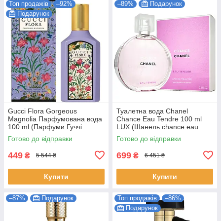
Топ продажів
–92%
–89%
Подарунок
Подарунок
Gucci Flora Gorgeous
Туалетна вода Chanel
Magnolia Парфумована вода
Chance Eau Tendre 100 ml
100 ml (Парфуми Гуччі
LUX (Шанель chance eau
Флора Горджес Магнолія
tendre Парфуми тендер
Готово до відправки
Готово до відправки
Парфуми Жіночі)
Жіночі)
449
699
₴
₴
5 544 ₴
6 451 ₴
Купити
Купити
–87%
Подарунок
Топ продажів
–86%
Подарунок