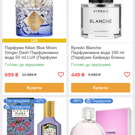
Парфуми Kilian Blue Moon
Byredo Blanche
Ginger Dash Парфумована
Парфумована вода 100 ml
вода 50 ml LUX (Парфуми
(Парфуми Байредо Бланш
Кіліан Блю Мун Джинджер
Жіночі)
Готово до відправки
Готово до відправки
Даш Жіночі)
699
449
₴
₴
11 666 ₴
5 849 ₴
Купити
Купити
Топ продажів
–92%
–89%
Подарунок
Подарунок