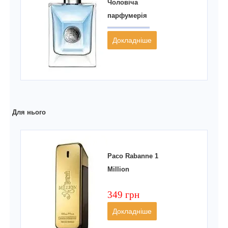
Чоловіча
парфумерія
Докладніше
Для нього
Paco Rabanne 1
Million
349 грн
Докладніше