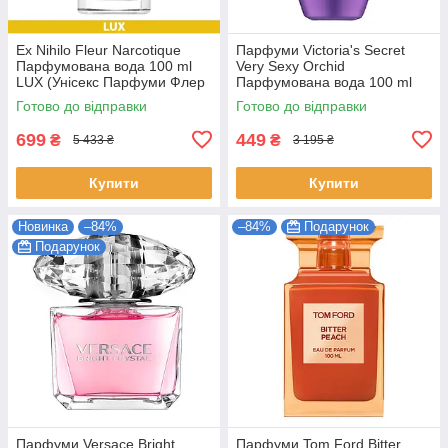
Ex Nihilo Fleur Narcotique
Парфуми Victoria's Secret
Парфумована вода 100 ml
Very Sexy Orchid
LUX (Унісекс Парфуми Флер
Парфумована вода 100 ml
Наркотика EDP)
(Victoria's Secret Very Sexy
Готово до відправки
Готово до відправки
Orchid Жіночі)
699
449
₴
₴
5 433 ₴
3 195 ₴
Купити
Купити
Новинка
–84%
–84%
Подарунок
Подарунок
Парфуми Versace Bright
Парфуми Tom Ford Bitter