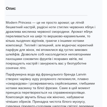
Опис
Modern Princess — це не просто аромат, це літній
бешкетний настрій, радісні ноти стиглих червоних яблук і
дражлива кислинка червоної смородини. Аромат яблук
переливається на шкірі то вершково-карамельним, то
кілька льодяних відтінків, граючи з іншими нотами
композиції. Теплий і затишний, але водночас коректний
парфум для жінок, які втомилися від густих зимових
шлейфів. Дозвольте собі насолодитися неповторними
пахощами соковитих фруктів і яскравих квітів, які
покращують настрій і занурюють вас у безтурботне
сонячне літо.
Парфумерна вода від французького бренда Lanvin
створює чарівну ауру розумного легкомисля, плавно
«смарагдова» і розкриваючись серйознішими, глибшими
нотами жасмину та білої фрезии. Саме в цей момент
принцеса перетворюється на справжнюкоролівцю.
Композиція звучить більш ніж жіночно, набуваючи
чіткіших обрисів. Принадна чистота білого мускусу,
схвалена гіркувато-солодким шепотом світлої деревини