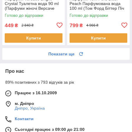
Crystal Туалетна вода 90 ml
Peach Парфумована вода
(Парфуми жіночі Версаче
100 ml (Том Форд Біттер Піч
Брайт Крістал Парфуми)
bitter peach tom ford)
Готово до відправки
Готово до відправки
449
799
₴
₴
2 840 ₴
4 966 ₴
Купити
Купити
Показати ще
Про нас
89% позитивних з 793 відгуків за рік
Працює з 16.10.2009
м. Дніпро
Дніпро, Україна
Контакти
Сьогодні працює з 09:00 до 21:00