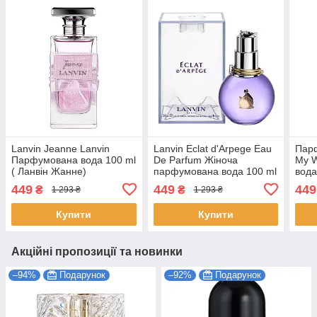
Lanvin Jeanne Lanvin
Lanvin Eclat d'Arpege Eau
Парф
Парфумована вода 100 ml
De Parfum Жіноча
My 
( Ланвін Жанне)
парфумована вода 100 ml
вода
(Ланвін Еклат Д'Арпеж
Арма
449
449
449
₴
₴
1 293 ₴
1 293 ₴
Жіночі парфуми)
Пар
Купити
Купити
Акційні пропозиції та новинки
–94%
Подарунок
–92%
Подарунок