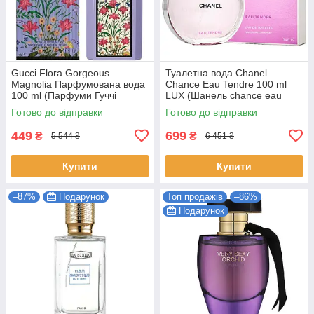
Gucci Flora Gorgeous
Туалетна вода Chanel
Magnolia Парфумована вода
Chance Eau Tendre 100 ml
100 ml (Парфуми Гуччі
LUX (Шанель chance eau
Флора Горджес Магнолія
tendre Парфуми тендер
Готово до відправки
Готово до відправки
Парфуми Жіночі)
Жіночі)
449
699
₴
₴
5 544 ₴
6 451 ₴
Купити
Купити
–87%
Подарунок
Топ продажів
–86%
Подарунок