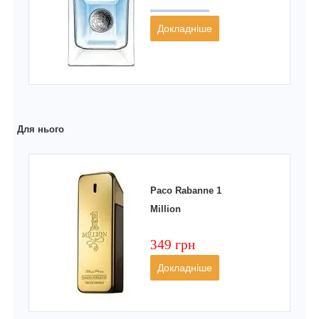
Докладніше
Для нього
Paco Rabanne 1
Million
349 грн
Докладніше