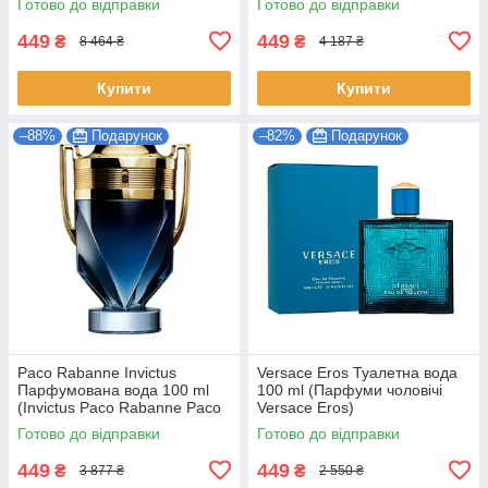
Готово до відправки
Готово до відправки
449
449
₴
₴
8 464 ₴
4 187 ₴
Купити
Купити
–88%
Подарунок
–82%
Подарунок
Paco Rabanne Invictus
Versace Eros Туалетна вода
Парфумована вода 100 ml
100 ml (Парфуми чоловічі
(Invictus Pаco Rabanne Paco
Versace Eros)
Пако Рабан Парфуми від
Готово до відправки
Готово до відправки
Paco Rabanne)
449
449
₴
₴
3 877 ₴
2 550 ₴