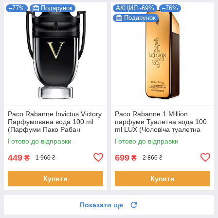
–77%
Подарунок
АКЦИЯ -69%
–76%
Подарунок
Paco Rabanne Invictus Victory
Paco Rabanne 1 Million
Парфумована вода 100 ml
парфуми Туалетна вода 100
(Парфуми Пако Рабан
ml LUX (Чоловіча туалетна
Інквіктус Вікторі Чоловічі)
вода 1 million paco rabanne
Готово до відправки
Готово до відправки
paco)
449
699
₴
₴
1 960 ₴
2 860 ₴
Купити
Купити
Показати ще