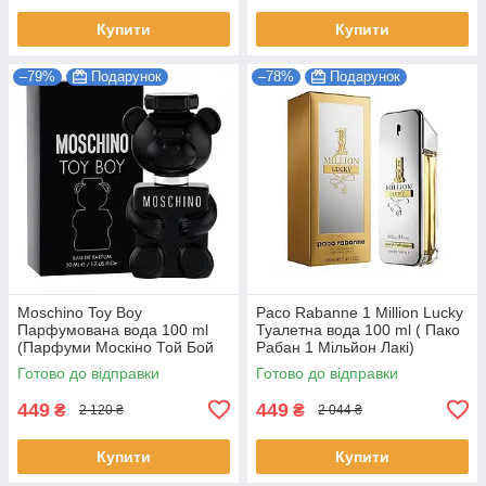
Купити
Купити
–79%
Подарунок
–78%
Подарунок
Moschino Toy Boy
Paco Rabanne 1 Million Lucky
Парфумована вода 100 ml
Туалетна вода 100 ml ( Пако
(Парфуми Москіно Той Бой
Рабан 1 Мільйон Лакі)
Чоловічі EDP)
Готово до відправки
Готово до відправки
449
449
₴
₴
2 120 ₴
2 044 ₴
Купити
Купити