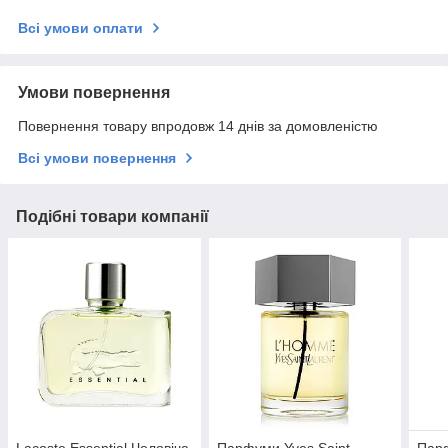
Всі умови оплати
Умови повернення
Повернення товару впродовж 14 днів за домовленістю
Всі умови повернення
Подібні товари компанії
Lacoste Essential Чоловіча
Парфуми Yves Saint
Парф