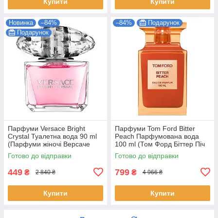
Купити
Купити
Новинка
–84%
–84%
Подарунок
Подарунок
Парфуми Versace Bright
Парфуми Tom Ford Bitter
Crystal Туалетна вода 90 ml
Peach Парфумована вода
(Парфуми жіночі Версаче
100 ml (Том Форд Біттер Піч
Брайт Крістал Парфуми)
bitter peach tom ford)
Готово до відправки
Готово до відправки
449
799
₴
₴
2 840 ₴
4 966 ₴
Купити
Купити