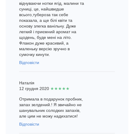
відчуваючи нотки ягід, малини та
суниці, це, найшвидше
всього,тубероза так себе
показала, а ще білі квіти та
основу злегка ванільну. Дуже
легкий і приємний аромат на
щодень, буде мені на літо.
Флакон дуже красивий, а
маленьку версію зручно в
сумочку кинути.
Відповісти
Наталія
12 грудня 2020
★★★★★
Отримала в подарунок пробник,
запах зелдений.! Я звичайно не
шанувальник солодких запахів,
але цим не можу надихатися!
Відповісти