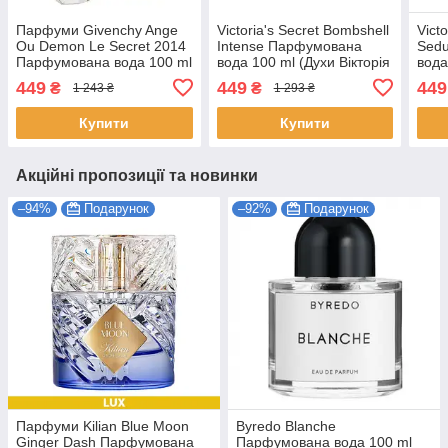
Парфуми Givenchy Ange
Victoria's Secret Bombshell
Vict
Ou Demon Le Secret 2014
Intense Парфумована
Sedu
Парфумована вода 100 ml
вода 100 ml (Духи Вікторія
вода
(Парфуми Живанші Ангел
Сікрет Бомбшел Інтенс
Вікт
449
449
449
₴
₴
1 243 ₴
1 293 ₴
і Демон Ле Сікрет)
EDP)
Жіно
Купити
Купити
Акційні пропозиції та новинки
–94%
Подарунок
–92%
Подарунок
Парфуми Kilian Blue Moon
Byredo Blanche
Ginger Dash Парфумована
Парфумована вода 100 ml