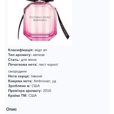
Класифікація:
мідл ап
Тип аромату:
квіткові
Стать:
для жінок
Початкова нота:
лист чорної
смородини
Нота серця:
півонія
Кінцева нота:
Ambroxan, уд
Зроблено в:
США
Прем'єра аромату:
2010
Країна ТМ:
США
Опис