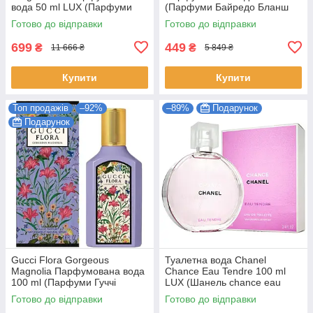
вода 50 ml LUX (Парфуми
(Парфуми Байредо Бланш
Кіліан Блю Мун Джинджер
Жіночі)
Готово до відправки
Готово до відправки
Даш Жіночі)
699
449
₴
₴
11 666 ₴
5 849 ₴
Купити
Купити
Топ продажів
–92%
–89%
Подарунок
Подарунок
Gucci Flora Gorgeous
Туалетна вода Chanel
Magnolia Парфумована вода
Chance Eau Tendre 100 ml
100 ml (Парфуми Гуччі
LUX (Шанель chance eau
Флора Горджес Магнолія
tendre Парфуми тендер
Готово до відправки
Готово до відправки
Парфуми Жіночі)
Жіночі)