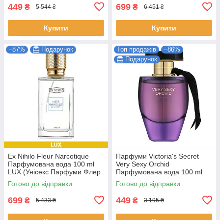
449
699
₴
₴
5 544 ₴
6 451 ₴
Купити
Купити
–87%
Подарунок
Топ продажів
–86%
Подарунок
Ex Nihilo Fleur Narcotique
Парфуми Victoria's Secret
Парфумована вода 100 ml
Very Sexy Orchid
LUX (Унісекс Парфуми Флер
Парфумована вода 100 ml
Наркотика EDP)
(Victoria's Secret Very Sexy
Готово до відправки
Готово до відправки
Orchid Жіночі)
699
449
₴
₴
5 433 ₴
3 195 ₴