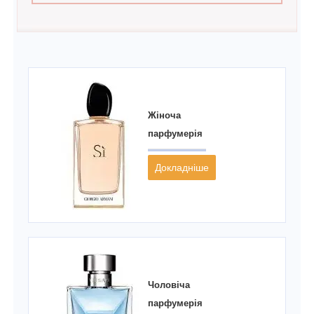
Жіноча
парфумерія
Докладніше
Чоловіча
парфумерія