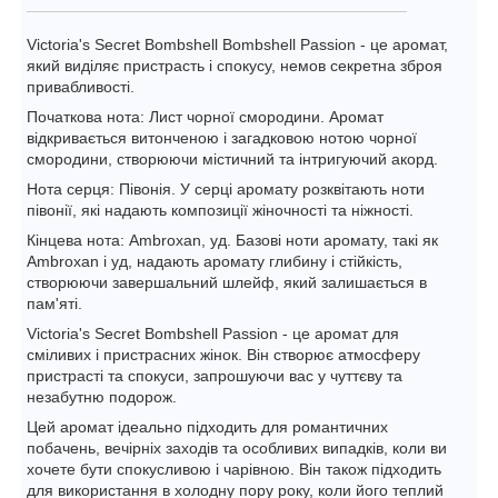
Victoria's Secret Bombshell Bombshell Passion - це аромат,
який виділяє пристрасть і спокусу, немов секретна зброя
привабливості.
Початкова нота: Лист чорної смородини. Аромат
відкривається витонченою і загадковою нотою чорної
смородини, створюючи містичний та інтригуючий акорд.
Нота серця: Півонія. У серці аромату розквітають ноти
півонії, які надають композиції жіночності та ніжності.
Кінцева нота: Ambroxan, уд. Базові ноти аромату, такі як
Ambroxan і уд, надають аромату глибину і стійкість,
створюючи завершальний шлейф, який залишається в
пам'яті.
Victoria's Secret Bombshell Passion - це аромат для
сміливих і пристрасних жінок. Він створює атмосферу
пристрасті та спокуси, запрошуючи вас у чуттєву та
незабутню подорож.
Цей аромат ідеально підходить для романтичних
побачень, вечірніх заходів та особливих випадків, коли ви
хочете бути спокусливою і чарівною. Він також підходить
для використання в холодну пору року, коли його теплий