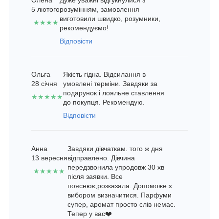
Олена
Дуже уважні відгукнулися з
5 лютого
розумінням, замовлення
виготовили швидко, розумники,
★★★★
рекомендуємо!
Відповісти
Ольга
Якість гідна. Відсилання в
28 січня
умовлені терміни. Завдяки за
подарунок і лояльне ставлення
★★★★★
до покупця. Рекомендую.
Відповісти
Анна
Завдяки дівчаткам. того ж дня
13 вересня
відправлено. Дівчина
передзвонила упродовж 30 хв
★★★★★
після заявки. Все
пояснює,розказала. Допоможе з
вибором визначитися. Парфуми
супер, аромат просто слів немає.
Тепер у вас❤️