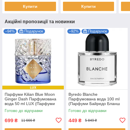
Купити
Купити
Акційні пропозиції та новинки
–94%
Подарунок
–92%
Подарунок
Парфуми Kilian Blue Moon
Byredo Blanche
Ginger Dash Парфумована
Парфумована вода 100 ml
вода 50 ml LUX (Парфуми
(Парфуми Байредо Бланш
Кіліан Блю Мун Джинджер
Жіночі)
Готово до відправки
Готово до відправки
Даш Жіночі)
699
449
₴
₴
11 666 ₴
5 849 ₴