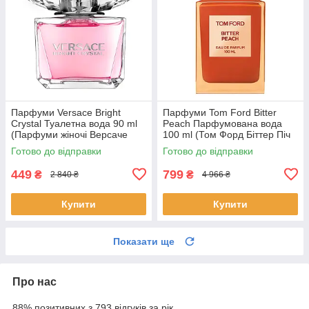
Парфуми Versace Bright
Парфуми Tom Ford Bitter
Crystal Туалетна вода 90 ml
Peach Парфумована вода
(Парфуми жіночі Версаче
100 ml (Том Форд Біттер Піч
Брайт Крістал Парфуми)
bitter peach tom ford)
Готово до відправки
Готово до відправки
449
799
₴
₴
2 840 ₴
4 966 ₴
Купити
Купити
Показати ще
Про нас
88% позитивних з 793 відгуків за рік