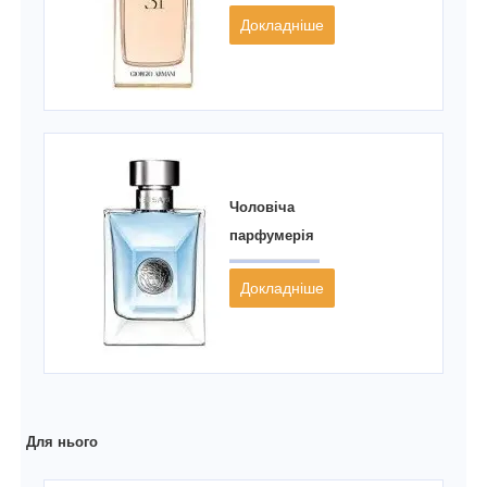
Докладніше
Чоловіча
парфумерія
Докладніше
Для нього