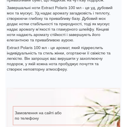
привабливий букет, що надихає на чуттєву подорож.
Завершальні ноти Extract Polaris 100 мл - це уд, дубовий
мох та мускус. Уд надає аромату загадковість і теплоту,
створюючи глибоку та привабливу базу. Дубовий мох
додає нотки стабільності та природності, тоді як мускус
надає аромату м'якості та гламурного шлейфу. Кінцеві
ноти надають аромату стійкості і завершують його
елегантною та привабливою аурою.
Extract Polaris 100 мл - це аромат, який підкреслить
індивідуальність та стиль жінки, огортаючи її свіжістю та
легкістю. Він запрошує вас вирушити у захоплюючу
подорож, у якій кожна нота пробуджує почуття та
створює неповторну атмосферу.
Замовлення на сайті або
по телефону