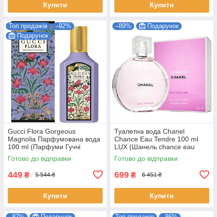
Купити
Купити
Топ продажів
–92%
–89%
Подарунок
Подарунок
Gucci Flora Gorgeous
Туалетна вода Chanel
Magnolia Парфумована вода
Chance Eau Tendre 100 ml
100 ml (Парфуми Гуччі
LUX (Шанель chance eau
Флора Горджес Магнолія
tendre Парфуми тендер
Готово до відправки
Готово до відправки
Парфуми Жіночі)
Жіночі)
449
699
₴
₴
5 544 ₴
6 451 ₴
Купити
Купити
–87%
Подарунок
Топ продажів
–86%