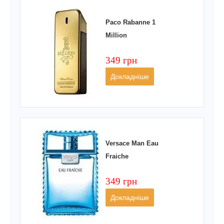
Paco Rabanne 1
Million
349 грн
Докладніше
Versace Man Eau
Fraiche
349 грн
Докладніше