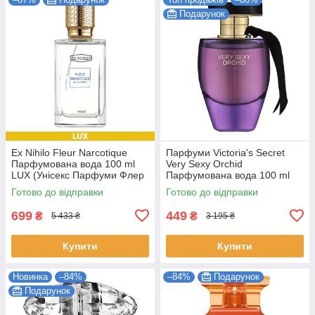
Подарунок
Ex Nihilo Fleur Narcotique
Парфуми Victoria's Secret
Парфумована вода 100 ml
Very Sexy Orchid
LUX (Унісекс Парфуми Флер
Парфумована вода 100 ml
Наркотика EDP)
(Victoria's Secret Very Sexy
Готово до відправки
Готово до відправки
Orchid Жіночі)
699
449
₴
₴
5 433 ₴
3 195 ₴
Купити
Купити
Новинка
–84%
–84%
Подарунок
Подарунок