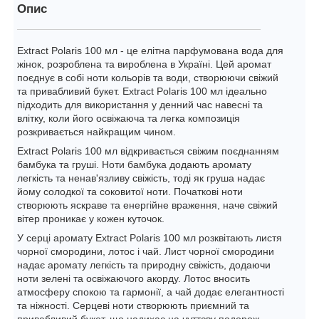
Опис
Extract Polaris 100 мл - це елітна парфумована вода для
жінок, розроблена та вироблена в Україні. Цей аромат
поєднує в собі ноти кольорів та води, створюючи свіжий
та привабливий букет. Extract Polaris 100 мл ідеально
підходить для використання у денний час навесні та
влітку, коли його освіжаюча та легка композиція
розкривається найкращим чином.
Extract Polaris 100 мл відкривається свіжим поєднанням
бамбука та груші. Ноти бамбука додають аромату
легкість та ненав'язливу свіжість, тоді як груша надає
йому солодкої та соковитої ноти. Початкові ноти
створюють яскраве та енергійне враження, наче свіжий
вітер проникає у кожен куточок.
У серці аромату Extract Polaris 100 мл розквітають листя
чорної смородини, лотос і чай. Лист чорної смородини
надає аромату легкість та природну свіжість, додаючи
ноти зелені та освіжаючого акорду. Лотос вносить
атмосферу спокою та гармонії, а чай додає елегантності
та ніжності. Серцеві ноти створюють приємний та