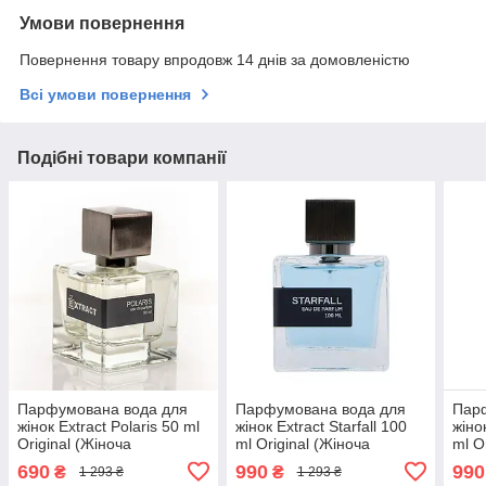
Умови повернення
Повернення товару впродовж 14 днів за домовленістю
Всі умови повернення
Подібні товари компанії
Парфумована вода для
Парфумована вода для
Пар
жінок Extract Polaris 50 ml
жінок Extract Starfall 100
жіно
Original (Жіноча
ml Original (Жіноча
ml O
парфумерія Екстракт
парфумерія Екстракт
парф
690
990
990
₴
₴
1 293 ₴
1 293 ₴
Поляріс)
Старфол)
Сах