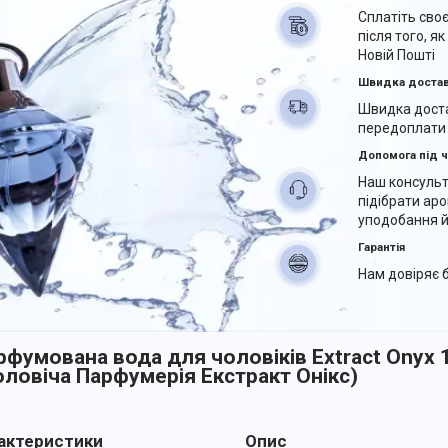
Сплатіть сво
після того, я
Новій Пошті
Швидка доста
Швидка доста
передоплати
Допомога під ч
Наш консуль
підібрати аро
уподобання й
Гарантія
Нам довіряє б
рфумована вода для чоловіків Extract Onyx 10
оловіча Парфумерія Екстракт Онікс)
ктеристики
Опис