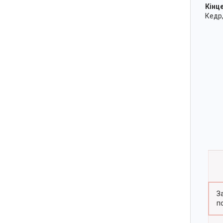
Кінце
К
З
п