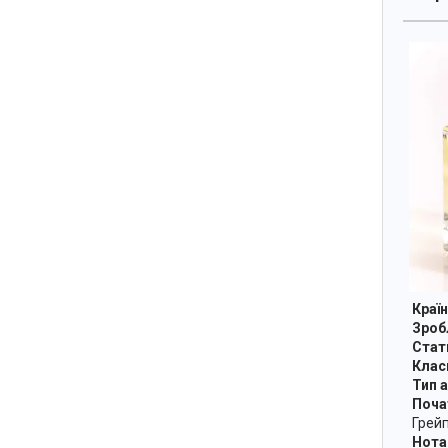
Країн
Зробл
Стат
Класи
Тип а
Почат
Грейп
Нота 