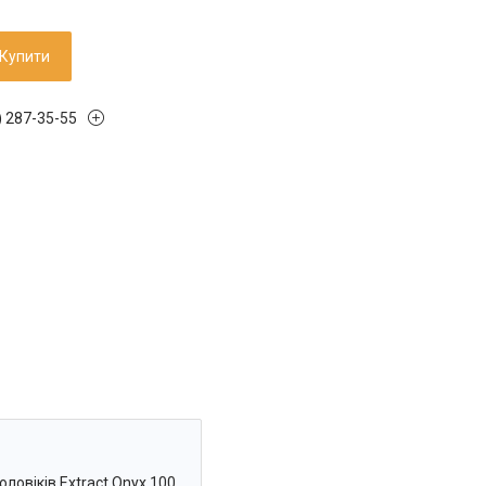
Купити
) 287-35-55
овіків Extract Onyx 100