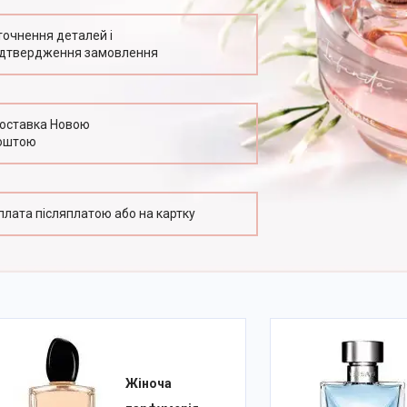
точнення деталей і
ідтвердження замовлення
оставка Новою
оштою
плата післяплатою або на картку
Жіноча