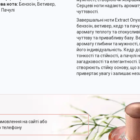
ва нота:
Бензоїн, Ветивер,
Серцеві ноти надають аромату
едр, Пачулі
чуттєвості.
Завершальні ноти Extract Onyx
бензоїн, ветивер, кедр та пачу
аромату теплоту та спокуслив
чуттєву та привабливу базу. 
аромату глибини та мужності,
його індивідуальність. Кедр 
тонкості та стійкості, а пачулі
загадковості та елегантності. Ц
створюють стійку основу, що з
привертає увагу і залишає не
амовлення на сайті або
о телефону