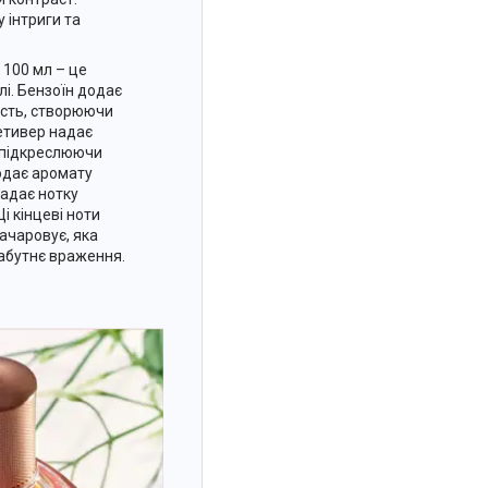
 інтриги та
 100 мл – це
лі. Бензоїн додає
ість, створюючи
Ветивер надає
 підкреслюючи
додає аромату
 надає нотку
і кінцеві ноти
ачаровує, яка
забутнє враження.