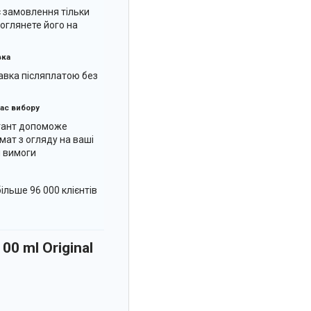
є замовлення тільки
к оглянете його на
вка
вка післяплатою без
ас вибору
тант допоможе
мат з огляду на ваші
 вимоги
ільше 96 000 клієнтів
0 ml Original