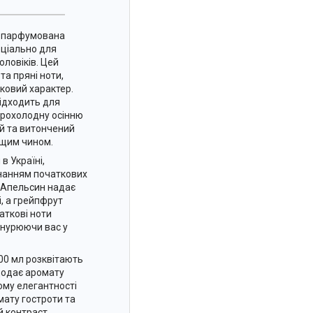
на парфумована
еціально для
оловіків. Цей
та пряні ноти,
ковий характер.
підходить для
прохолодну осінню
й та витончений
ащим чином.
в Україні,
нанням початкових
 Апельсин надає
і, а грейпфрут
аткові ноти
анурюючи вас у
100 мл розквітають
 додає аромату
йому елегантності
мату гостроти та
 контраст.