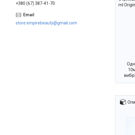
+380 (67) 387-41-70
ml Origi
store.empirebeauty@gmail.com
Одн
10м
вибі
Опи