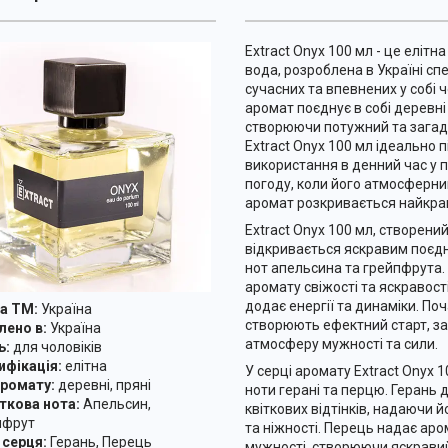
Extract Onyx 100 мл - це еліт
вода, розроблена в Україні сп
сучасних та впевнених у собі ч
аромат поєднує в собі деревні 
створюючи потужний та загад
Extract Onyx 100 мл ідеально 
використання в денний час у 
погоду, коли його атмосферни
аромат розкривається найкр
Extract Onyx 100 мл, створений 
відкривається яскравим поєд
нот апельсина та грейпфрута.
аромату свіжості та яскравост
додає енергії та динаміки. Поч
а ТМ:
Україна
створюють ефектний старт, з
ено в:
Україна
атмосферу мужності та сили.
ь:
для чоловіків
фікація:
елітна
У серці аромату Extract Onyx 
ромату:
деревні, пряні
ноти герані та перцю. Герань
кова нота:
Апельсин,
квіткових відтінків, надаючи 
фрут
та ніжності. Перець надає аро
серця:
Герань, Перець
мужності, створюючи яскравий