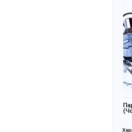
Па
(Ч
Хара