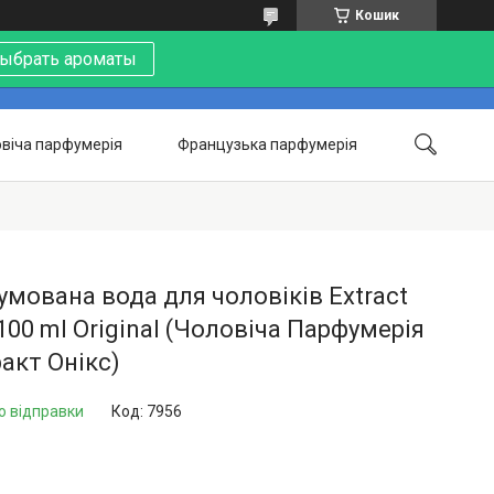
Кошик
ыбрать ароматы
віча парфумерія
Французька парфумерія
Контакти
Акції
Про нас
мована вода для чоловіків Extract
100 ml Original (Чоловіча Парфумерія
акт Онікс)
о відправки
Код:
7956