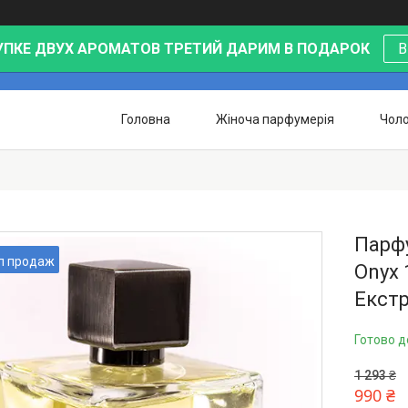
УПКЕ ДВУХ АРОМАТОВ ТРЕТИЙ ДАРИМ В ПОДАРОК
В
Головна
Жіноча парфумерія
Чоло
Парфу
п продаж
Onyx 
Екстр
Готово д
1 293 ₴
990 ₴