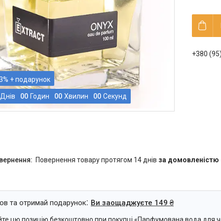
+380 (95
3%
Днів
0
0
Годин
0
0
Хвилин
0
0
Секунд
повернення товару протягом 14 днів
за домовленістю
ов та отримай подарунок
Ви заощаджуєте 149 ₴
те цю позицію безкоштовно при покупці «Парфумована вода для чол