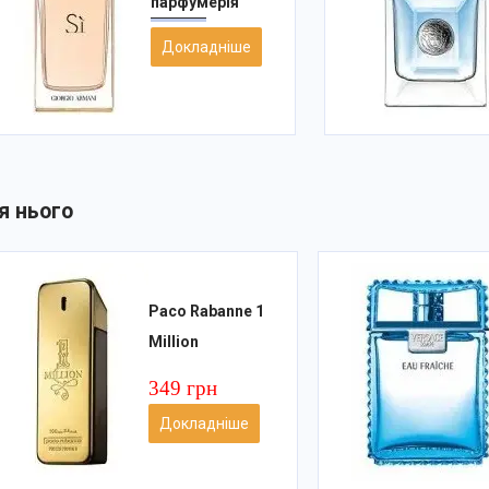
парфумерія
Докладніше
я нього
Paco Rabanne 1
Million
349 грн
Докладніше