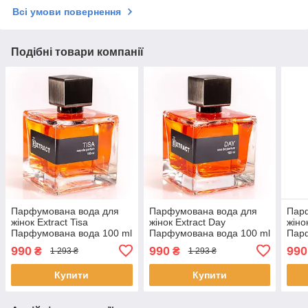
Всі умови повернення
Подібні товари компанії
Парфумована вода для
Парфумована вода для
Пар
жінок Extract Tisa
жінок Extract Day
жіно
Парфумована вода 100 ml
Парфумована вода 100 ml
Парф
Original (Жіноча
Original (Жіноча
Orig
990
990
990
₴
₴
1 293 ₴
1 293 ₴
парфумерія Екстракт Тіса)
парфумерія Екстракт Дей)
парф
Купити
Купити