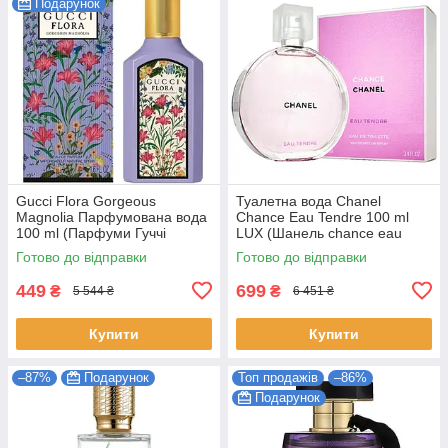
Подарунок
Gucci Flora Gorgeous
Туалетна вода Chanel
Magnolia Парфумована вода
Chance Eau Tendre 100 ml
100 ml (Парфуми Гуччі
LUX (Шанель chance eau
Флора Горджес Магнолія
tendre Парфуми тендер
Готово до відправки
Готово до відправки
Парфуми Жіночі)
Жіночі)
449
699
₴
₴
5 544 ₴
6 451 ₴
Купити
Купити
–87%
Подарунок
Топ продажів
–86%
Подарунок