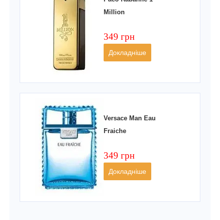
Million
349 грн
Докладніше
Versace Man Eau
Fraiche
349 грн
Докладніше