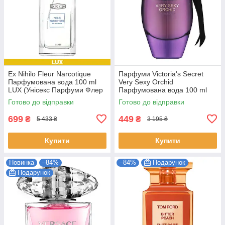
Ex Nihilo Fleur Narcotique
Парфуми Victoria's Secret
Парфумована вода 100 ml
Very Sexy Orchid
LUX (Унісекс Парфуми Флер
Парфумована вода 100 ml
Наркотика EDP)
(Victoria's Secret Very Sexy
Готово до відправки
Готово до відправки
Orchid Жіночі)
699
449
₴
₴
5 433 ₴
3 195 ₴
Купити
Купити
Новинка
–84%
–84%
Подарунок
Подарунок