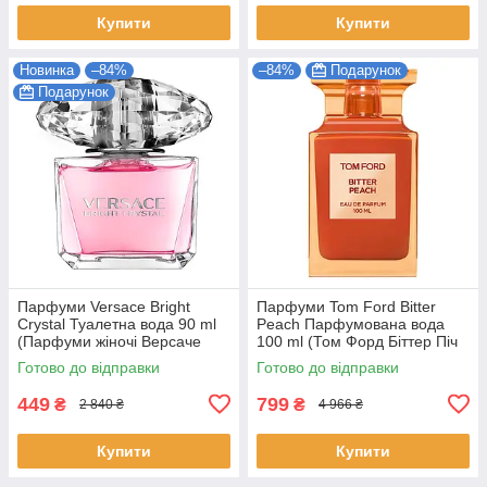
Купити
Купити
Новинка
–84%
–84%
Подарунок
Подарунок
Парфуми Versace Bright
Парфуми Tom Ford Bitter
Crystal Туалетна вода 90 ml
Peach Парфумована вода
(Парфуми жіночі Версаче
100 ml (Том Форд Біттер Піч
Брайт Крістал Парфуми)
bitter peach tom ford)
Готово до відправки
Готово до відправки
449
799
₴
₴
2 840 ₴
4 966 ₴
Купити
Купити