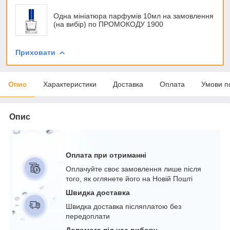
Одна мініатюра парфумів 10мл на замовлення
(на вибір) по ПРОМОКОДУ 1900
Приховати
Опис
Характеристики
Доставка
Оплата
Умови п
Опис
Оплата при отриманні
Оплачуйте своє замовлення лише після
того, як оглянете його на Новій Пошті
Швидка доставка
Швидка доставка післяплатою без
передоплати
Допомога під час вибору