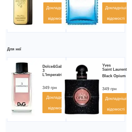
Докладніші
Докладніші
відомості
відомості
Для неї
Yves
Dolce&Gabbana
Saint Laurent
3
L'Imperatrice
Black Opium
349 грн
349 грн
Докладніші
Докладніші
відомості
відомості