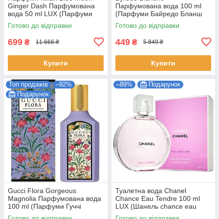
Ginger Dash Парфумована
Парфумована вода 100 ml
вода 50 ml LUX (Парфуми
(Парфуми Байредо Бланш
Кіліан Блю Мун Джинджер
Жіночі)
Готово до відправки
Готово до відправки
Даш Жіночі)
699
449
₴
₴
11 666 ₴
5 849 ₴
Купити
Купити
Топ продажів
–92%
–89%
Подарунок
Подарунок
Gucci Flora Gorgeous
Туалетна вода Chanel
Magnolia Парфумована вода
Chance Eau Tendre 100 ml
100 ml (Парфуми Гуччі
LUX (Шанель chance eau
Флора Горджес Магнолія
tendre Парфуми тендер
Готово до відправки
Готово до відправки