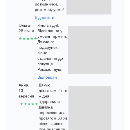
розумнички,
рекомендуємо!
Відповісти
Ольга
Якість гіднf.
28 січня
Відсилання у
умовні терміни.
★★★★★
Дякую за
подарунок і
вірне
ставлення до
покупця.
Рекомендую.
Відповісти
Анна.
Дякую
13
дівчаткам. Того
вересня
ж дня
відправили.
★★★★★
Дівчина
передзвонила
протягом 30 хв,
після заявок.
Все пояснила,