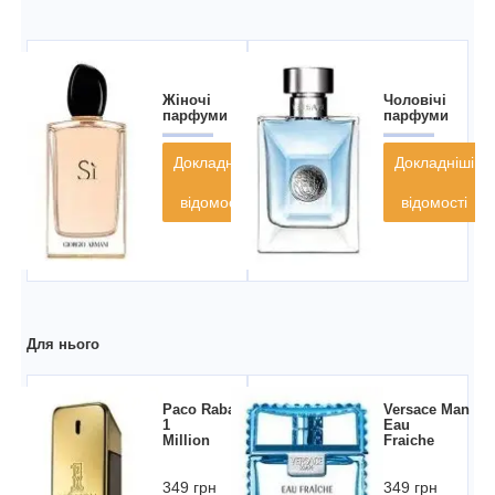
Жіночі
Чоловічі
парфуми
парфуми
Докладніші
Докладніші
відомості
відомості
Для нього
Paco Rabanne
Versace Man
1
Eau
Million
Fraiche
349 грн
349 грн