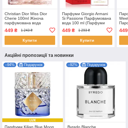
Christian Dior Miss Dior
Парфуми Giorgio Armani
Парф
Cherie 100ml Жіноча
Si Passione Парфумована
Wee
парфумована вода
вода 100 ml (Парфуми
Парф
(Крістіан Діор Міс Діор
Джорджіо Армані Сі
(Пар
449
449
449
₴
₴
1 243 ₴
1 293 ₴
Шері) Парфуми Шері
Пассіон жіночі)
Жіно
Купити
Купити
Акційні пропозиції та новинки
–94%
Подарунок
–92%
Подарунок
Парфуми Kilian Blue Moon
Byredo Blanche