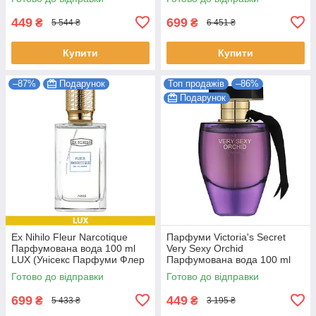
Парфуми Жіночі)
Жіночі)
449
699
₴
₴
5 544 ₴
6 451 ₴
Купити
Купити
–87%
Подарунок
Топ продажів
–86%
Подарунок
Ex Nihilo Fleur Narcotique
Парфуми Victoria's Secret
Парфумована вода 100 ml
Very Sexy Orchid
LUX (Унісекс Парфуми Флер
Парфумована вода 100 ml
Наркотика EDP)
(Victoria's Secret Very Sexy
Готово до відправки
Готово до відправки
Orchid Жіночі)
699
449
₴
₴
5 433 ₴
3 195 ₴