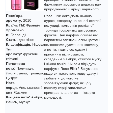
фруктовим ароматом додасть вам
природннього шарму і чарівності.
Прем'єра
Rose Elixir оокружить ніжною
аромату:
2010
аурою, створену на основі стиглої
Країна ТМ:
Франція
полуниці, пелюстків розкішної
Зроблено
троянди і соковитих цитрусових
в:
Голландії
фруктів. Цей парфум осипає вас
Стать:
для жінок
барвистим апельсиновим цвітом і
Класифікація:
Нішева
пелюстками духмяного жасмину,
Тип
а потім, тішить солодким і
аромату:
фруктові,
приємним післясмаком,
квіткові
складеним з амбри, стійкого муску
Початкова
і ніжної ванілі. Чи вам підійдуть
нота:
Полуниця,
парфуми Rose Elixir? Безумовно,
Листя суниці, Троянда,
якщо ви маєте кокетливу вдачу і
Цитрус
любите ні до чого не
Нота
зобов’язуючий флірт, якщо у
серця:
Апельсиновий
вашому серці запалююча
цвіт, Жасмин
пристрасть, а в очах — іскорка
Кінцева нота:
Амбра,
молодості.
Ваніль, Мускус