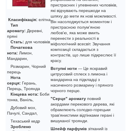
пристрасних і упевнених чоловіків,
які відчувають перешкоди на
шляху до мети як нові можливості.
Класифікація:
елітна
Він насолоджується моментом і
Тип
пристрасною полум'яною
аромату:
Деревні,
любов'ю, яка може вмить
пряні
перенести з реальності в
Стать:
для чоловіків
міфологічний всесвіт. Звучання
Початкова
композиції складається з
нота:
Лимон,
контрастів, що лише підкреслює її
Мандарин,
красу.
Розмарин, Чорний
Вступні ноти
— Це яскравий
перець
цитрусовий сплеск з лимона і
Нота
мандарина на підкладці з
серця:
Герань,
насиченого розмарину і пряного
Перець, Троянда
чорного перцю.
Кінцева нота:
Боби
"Серце" аромату
повний
тонка, Ваніль,
акордами перекового дерева, які
Дубовий мох,
обрамлюють солодко-горецьки
Пачулі, Сандал,
трав’янистими відтінками герані і
вишуканої троянди.
Техаський кедр
Зроблено
Шлейф парфумів
зітканий із