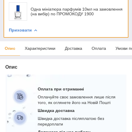
Одна мініатюра парфумів 10мл на замовлення
(на вибір) по ПРОМОКОДУ 1900
Приховати
Опис
Характеристики
Доставка
Оплата
Умови п
Опис
Оплата при отриманні
Оплачуйте своє замовлення лише після
того, як оглянете його на Новій Пошті
Швидка доставка
Швидка доставка післяплатою без
передоплати
Допомога під час вибору