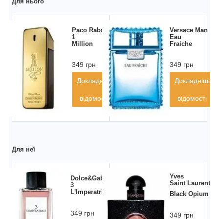
Для нього
Paco Rabanne
Versace Man
1
Eau
Million
Fraiche
349 грн
349 грн
Докладніші
Докладніші
відомості
відомості
Для неї
Yves
Dolce&Gabbana
Saint Laurent
3
L'Imperatrice
Black Opium
349 грн
349 грн