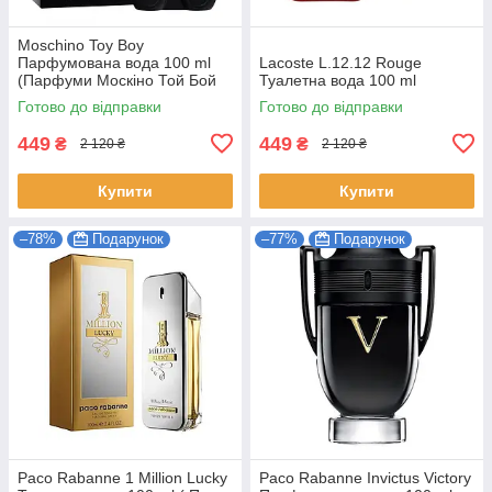
Moschino Toy Boy
Парфумована вода 100 ml
Lacoste L.12.12 Rouge
(Парфуми Москіно Той Бой
Туалетна вода 100 ml
Чоловічі EDP)
Готово до відправки
Готово до відправки
449
449
₴
₴
2 120 ₴
2 120 ₴
Купити
Купити
–78%
Подарунок
–77%
Подарунок
Paco Rabanne 1 Million Lucky
Paco Rabanne Invictus Victory