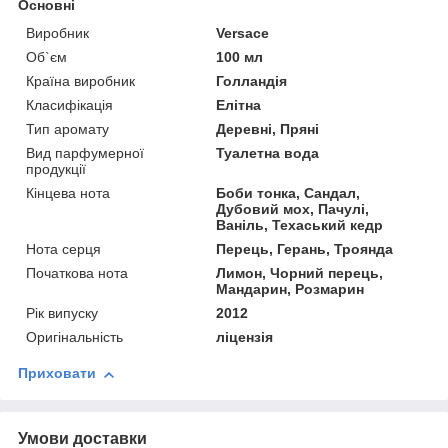
Основні
Виробник
Versace
Об`єм
100 мл
Країна виробник
Голландія
Класифікація
Елітна
Тип аромату
Деревні, Пряні
Вид парфумерної
Туалетна вода
продукції
Кінцева нота
Боби тонка, Сандал,
Дубовий мох, Пачулі,
Ваніль, Техаський кедр
Нота серця
Перець, Герань, Троянда
Початкова нота
Лимон, Чорний перець,
Мандарин, Розмарин
Рік випуску
2012
Оригінальність
ліцензія
Приховати
Умови доставки