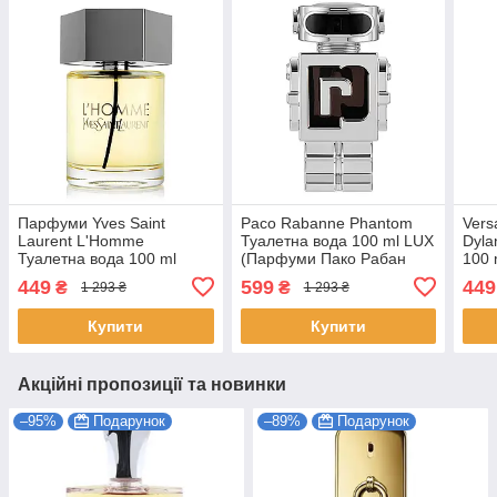
Парфуми Yves Saint
Paco Rabanne Phantom
Ver
Laurent L'Homme
Туалетна вода 100 ml LUX
Dyla
Туалетна вода 100 ml
(Парфуми Пако Рабан
100 
(Парфуми ів сен лоран Л
Фантом Чоловічі)
Pour
449
599
449
₴
₴
1 293 ₴
1 293 ₴
Хом l home saint laurent)
Купити
Купити
Акційні пропозиції та новинки
–95%
Подарунок
–89%
Подарунок