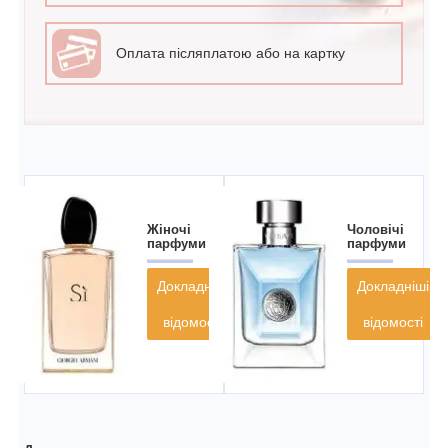
Оплата післяплатою або на картку
Жіночі
Чоловічі
парфуми
парфуми
Докладніші
Докладніші
відомості
відомості