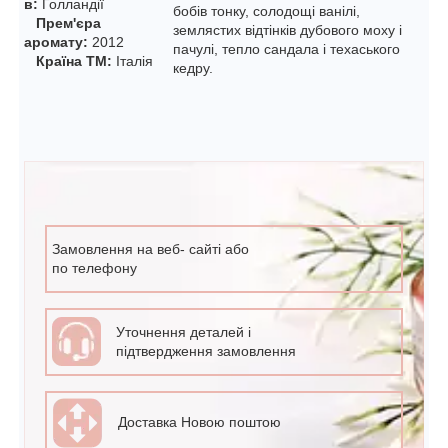
в:
Голландії
бобів тонку, солодощі ванілі,
Прем'єра
землястих відтінків дубового моху і
аромату:
2012
пачулі, тепло сандала і техаського
Країна ТМ:
Італія
кедру.
Замовлення на веб- сайті або
по телефону
Уточнення деталей і
підтвердження замовлення
Доставка Новою поштою