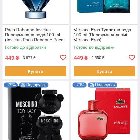
Paco Rabanne Invictus
Versace Eros Туалетна вода
Парфумована вода 100 ml
100 ml (Парфуми чоловічі
(Invictus Pаco Rabanne Paco
Versace Eros)
Пако Рабан Парфуми від
Готово до відправки
Готово до відправки
Paco Rabanne)
449
449
₴
₴
3 877 ₴
2 550 ₴
Купити
Купити
–79%
Подарунок
–79%
Подарунок