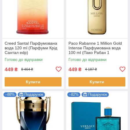
Creed Santal Парфумована
Paco Rabanne 1 Million Gold
вода 120 ml (Парфуми Крід
Intense Парфумована вода
Сантал edp)
100 ml (Пако Рабан 1
Мільйон Голд Інтенс edp)
Готово до відправки
Готово до відправки
449
449
₴
₴
8 464 ₴
4 187 ₴
Купити
Купити
–88%
Подарунок
–82%
Подарунок